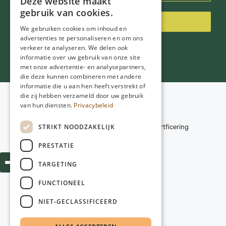
Deze website maakt
gebruik van cookies.
Inschrijven
We gebruiken cookies om inhoud en
advertenties te personaliseren en om ons
verkeer te analyseren. We delen ook
informatie over uw gebruik van onze site
met onze advertentie- en analysepartners,
die deze kunnen combineren met andere
informatie die u aan hen heeft verstrekt of
die zij hebben verzameld door uw gebruik
Voorwaarden
van hun diensten.
Privacybeleid
Privacybeleid
© 2026
NGD Care
Disclaimer
STRIKT NOODZAKELIJK
Kwaliteitscriteria en certficering
Webdesign:
Poiter Design
PRESTATIE
TARGETING
FUNCTIONEEL
NIET-GECLASSIFICEERD