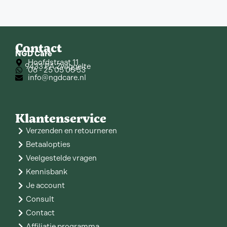
Contact
NGD Care
Hoofdstraat 11
9433 PA Zwiggelte
06 - 25 05 05 53
info@ngdcare.nl
Klantenservice
Verzenden en retourneren
Betaalopties
Veelgestelde vragen
Kennisbank
Je account
Consult
Contact
Affiliatie programma