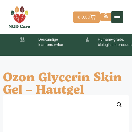
€
0,00
Deskundige
Humane-grade,
klantenservice
biologische producten
Ozon Glycerin Skin
Gel – Hautgel