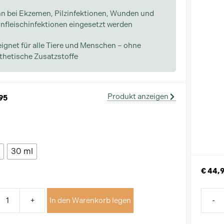
n bei Ekzemen, Pilzinfektionen, Wunden und
nfleischinfektionen eingesetzt werden
ignet für alle Tiere und Menschen – ohne
thetische Zusatzstoffe
Produkt anzeigen
95
d
30 ml
€
44,
+
In den Warenkorb legen
-