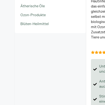
Hautinfe
Ätherische Öle
das einf
gleichzei
Ozon-Produkte
selbst m
biologis
Blüten-Heilmittel
mit Ozon
Zusatzst
Tiere u
5.00
von
Unt
und
Ant
auc
Sti
ein