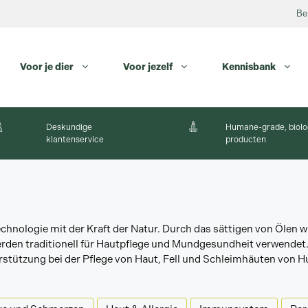
Be
Voor je dier
Voor jezelf
Kennisbank
Deskundige
Humane-grade, biolo
klantenservice
producten
ologie mit der Kraft der Natur. Durch das sättigen von Ölen wi
rden traditionell für Hautpflege und Mundgesundheit verwendet.
rstützung bei der Pflege von Haut, Fell und Schleimhäuten von H