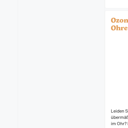
Ozon
Ohre
Leiden 
übermäßi
im Ohr? 