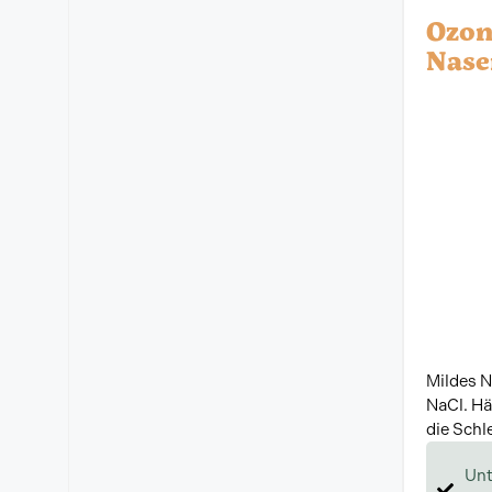
Ozon
Nase
Mildes N
NaCl. Hä
die Sch
Unt