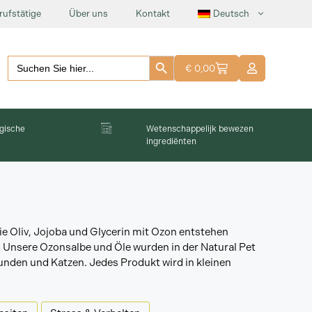
rufstätige
Über uns
Kontakt
Deutsch
Schaltfläche "Suchen"
Suchen:
€
0,00
gische
Wetenschappelijk bewezen
ingrediënten
e Oliv, Jojoba und Glycerin mit Ozon entstehen
 Unsere Ozonsalbe und Öle wurden in der Natural Pet
unden und Katzen. Jedes Produkt wird in kleinen