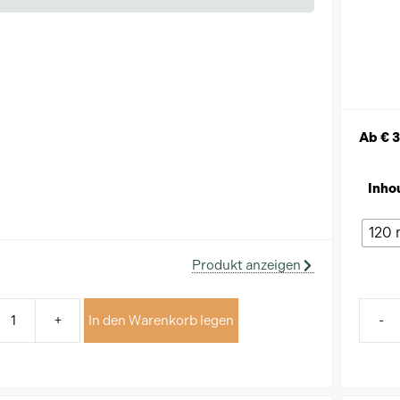
Ab
€
3
Inho
120 
Produkt anzeigen
+
In den Warenkorb legen
-