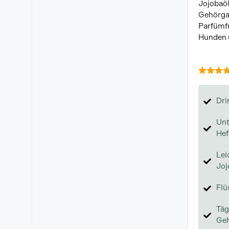
Jojobaö
Gehörgan
Parfümfr
Hunden 
5.00
von
Dri
Unt
Hef
Lei
Joj
Flü
Täg
Ge