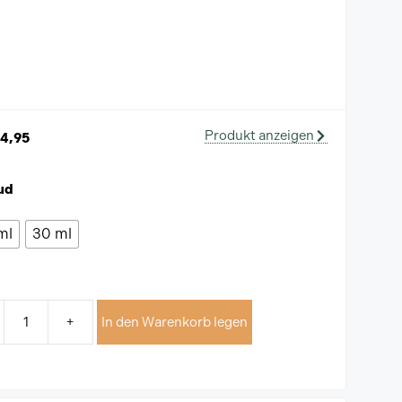
Produkt anzeigen
4,95
ud
ml
30 ml
+
In den Warenkorb legen