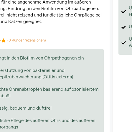
l für eine angenehme Anwendung im äußeren
U
g. Eindringt in den Biofilm von Ohrpathogenen.
H
ei, nicht reizend und für die tägliche Ohrpflege bei
und Katzen geeignet.
U
U
(
0
Kundenrezensionen)
W
 5
ngt in den Biofilm von Ohrpathogenen ein
erstützung von bakterieller und
epilzüberwucherung (Otitis externa)
chte Ohrenabtropfen basierend auf ozonisiertem
obaöl
ssig, bequem und duftfrei
liche Pflege des äußeren Ohrs und des äußeren
hörgangs