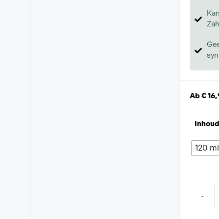
Kan
Zah
Gee
syn
Ab
€
16,
Inhou
120 ml
-