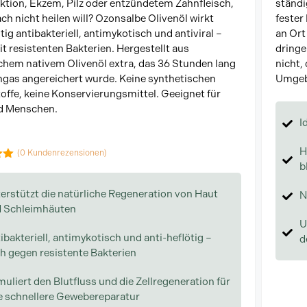
ktion, Ekzem, Pilz oder entzündetem Zahnfleisch,
ständi
ach nicht heilen will? Ozonsalbe Olivenöl wirkt
fester
tig antibakteriell, antimykotisch und antiviral –
an Ort
it resistenten Bakterien. Hergestellt aus
dringe
chem nativem Olivenöl extra, das 36 Stunden lang
nicht, 
gas angereichert wurde. Keine synthetischen
Umgeb
offe, keine Konservierungsmittel. Geeignet für
nd Menschen.
I
H
(
0
Kundenrezensionen)
b
 5
erstützt die natürliche Regeneration von Haut
N
 Schleimhäuten
U
ibakteriell, antimykotisch und anti-heflötig –
d
h gegen resistente Bakterien
muliert den Blutfluss und die Zellregeneration für
e schnellere Gewebereparatur