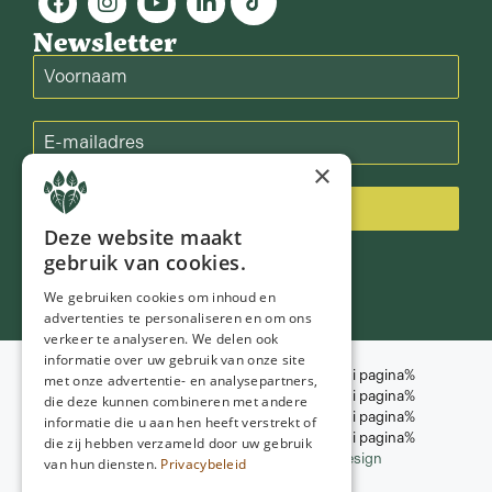
Newsletter
×
Inschrijven
Deze website maakt
gebruik van cookies.
We gebruiken cookies om inhoud en
advertenties te personaliseren en om ons
verkeer te analyseren. We delen ook
informatie over uw gebruik van onze site
%nome-elemento-piè di pagina%
met onze advertentie- en analysepartners,
%nome-elemento-piè di pagina%
die deze kunnen combineren met andere
© 2026
NGD Care
%nome-elemento-piè di pagina%
informatie die u aan hen heeft verstrekt of
%nome-elemento-piè di pagina%
die zij hebben verzameld door uw gebruik
Progettazione del sito web:
Poiter Design
van hun diensten.
Privacybeleid