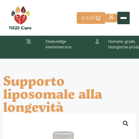
€
0,00
Deskundige
Humane-grade,
klantenservice
biologische producten
Supporto
liposomale alla
longevità