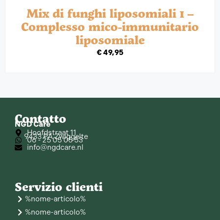
Mix di funghi liposomiali 1 –
Complesso mico-immunitario
liposomiale
€
49,95
Contatto
NGD Care
Hoofdstraat 11
9433 PA Zwiggelte
06 - 25 05 05 53
info@ngdcare.nl
Servizio clienti
%nome-articolo%
%nome-articolo%