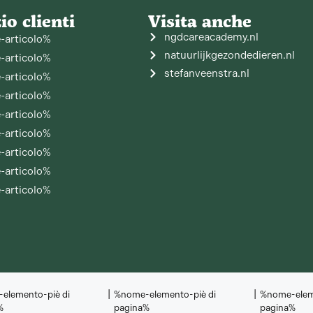
io clienti
Visita anche
ngdcareacademy.nl
articolo%
natuurlijkgezondedieren.nl
articolo%
stefanveenstra.nl
articolo%
articolo%
articolo%
articolo%
articolo%
articolo%
articolo%
|
|
elemento-piè di
%nome-elemento-piè di
%nome-elem
%
pagina%
pagina%