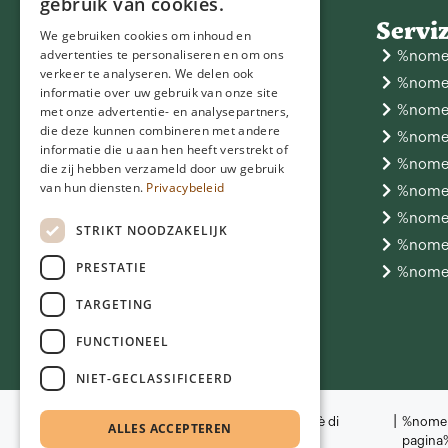
gebruik van cookies.
Contatto
Serviz
We gebruiken cookies om inhoud en
NGD Care
advertenties te personaliseren en om ons
%nome-
Hoofdstraat 11
9433 PA Zwiggelte
verkeer te analyseren. We delen ook
06 - 25 05 05 53
%nome-
info@ngdcare.nl
informatie over uw gebruik van onze site
%nome-
met onze advertentie- en analysepartners,
die deze kunnen combineren met andere
%nome-
informatie die u aan hen heeft verstrekt of
%nome-
die zij hebben verzameld door uw gebruik
van hun diensten.
Privacybeleid
%nome-
%nome-
STRIKT NOODZAKELIJK
%nome-
PRESTATIE
%nome-
TARGETING
FUNCTIONEEL
NIET-GECLASSIFICEERD
|
© 2026
%nome-elemento-piè di
%nome-
ALLES ACCEPTEREN
NGD Care
pagina%
pagina