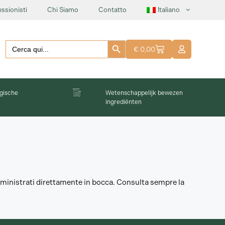
ssionisti
Chi Siamo
Contatto
Italiano
Pulsante di ricerca
Cercare:
€
0,00
gische
Wetenschappelijk bewezen
ingrediënten
mministrati direttamente in bocca. Consulta sempre la