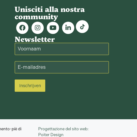
Unisciti alla nostra
community
Newsletter
Inschrijven
ento-piè di
Progettazione del sito web:
Poiter Design