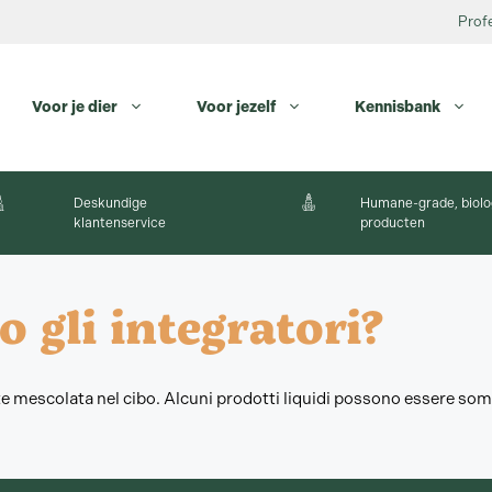
Profe
Voor je dier
Voor jezelf
Kennisbank
Deskundige
Humane-grade, biolo
klantenservice
producten
gli integratori?
te mescolata nel cibo. Alcuni prodotti liquidi possono essere so