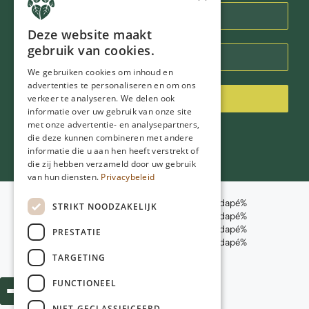
Deze website maakt
gebruik van cookies.
We gebruiken cookies om inhoud en
advertenties te personaliseren en om ons
verkeer te analyseren. We delen ook
Inschrijven
informatie over uw gebruik van onze site
met onze advertentie- en analysepartners,
die deze kunnen combineren met andere
informatie die u aan hen heeft verstrekt of
die zij hebben verzameld door uw gebruik
van hun diensten.
Privacybeleid
%nome-do-item-rodapé%
STRIKT NOODZAKELIJK
%nome-do-item-rodapé%
© 2026
NGD Care
%nome-do-item-rodapé%
PRESTATIE
%nome-do-item-rodapé%
Web design:
Poiter Design
TARGETING
FUNCTIONEEL
NIET-GECLASSIFICEERD