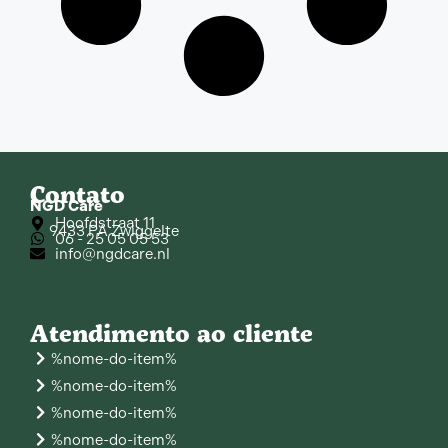
Contato
NGD Care
Hoofdstraat 11
9433 PA Zwiggelte
06 - 25 05 05 53
info@ngdcare.nl
Atendimento ao cliente
%nome-do-item%
%nome-do-item%
%nome-do-item%
%nome-do-item%