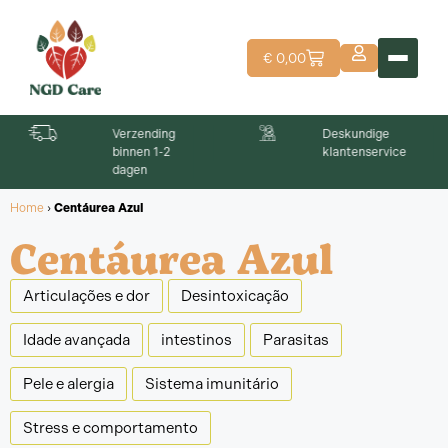
€
0,00
Deskundige
Produto biológico
klantenservice
qualidade human
Home
›
Centáurea Azul
Centáurea Azul
Articulações e dor
Desintoxicação
Idade avançada
intestinos
Parasitas
Pele e alergia
Sistema imunitário
Stress e comportamento