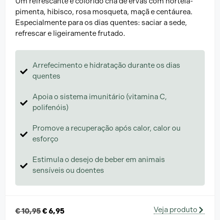
Um refrescante e colorido chá de ervas com hortelã-
pimenta, hibisco, rosa mosqueta, maçã e centáurea.
Especialmente para os dias quentes: saciar a sede,
refrescar e ligeiramente frutado.
Arrefecimento e hidratação durante os dias
quentes
Apoia o sistema imunitário (vitamina C,
polifenóis)
Promove a recuperação após calor, calor ou
esforço
Estimula o desejo de beber em animais
sensíveis ou doentes
Veja produto
€
10,95
€
6,95