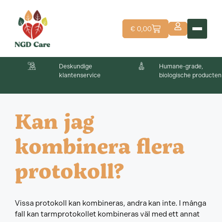
€
0,00
Deskundige
Humane-grade,
klantenservice
biologische producten
Kan jag
kombinera flera
protokoll?
Vissa protokoll kan kombineras, andra kan inte. I många
fall kan tarmprotokollet kombineras väl med ett annat