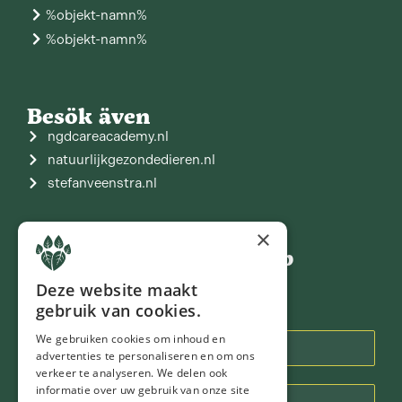
%objekt-namn%
%objekt-namn%
Besök även
ngdcareacademy.nl
natuurlijkgezondedieren.nl
stefanveenstra.nl
×
Gå med i vår gemenskap
Deze website maakt
gebruik van cookies.
Nyhetsbrev
We gebruiken cookies om inhoud en
advertenties te personaliseren en om ons
verkeer te analyseren. We delen ook
informatie over uw gebruik van onze site