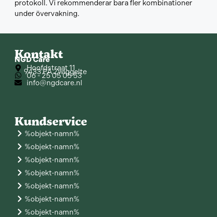
protokoll. Vi rekommenderar bara fler kombinationer
under övervakning.
Kontakt
NGD Care
Hoofdstraat 11
9433 PA Zwiggelte
06 - 25 05 05 53
info@ngdcare.nl
Kundservice
%objekt-namn%
%objekt-namn%
%objekt-namn%
%objekt-namn%
%objekt-namn%
%objekt-namn%
%objekt-namn%