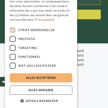
met onze advertentie- en analysepartners,
die deze kunnen combineren met andere
informatie die u aan hen heeft verstrekt of
Inschrijven
die zij hebben verzameld door uw gebruik
van hun diensten.
Privacybeleid
STRIKT NOODZAKELIJK
PRESTATIE
TARGETING
%objekt-namn-sidfot%
%objekt-namn-sidfot%
FUNCTIONEEL
© 2026
NGD Care
%objekt-namn-sidfot%
%objekt-namn-sidfot%
NIET-GECLASSIFICEERD
Webbdesign:
Poiter Design
ALLES ACCEPTEREN
ALLES AFWIJZEN
DETAILS WEERGEVEN
Varan har lagts till i varukorgen.
Kassa
0 artikel -
€
0,00