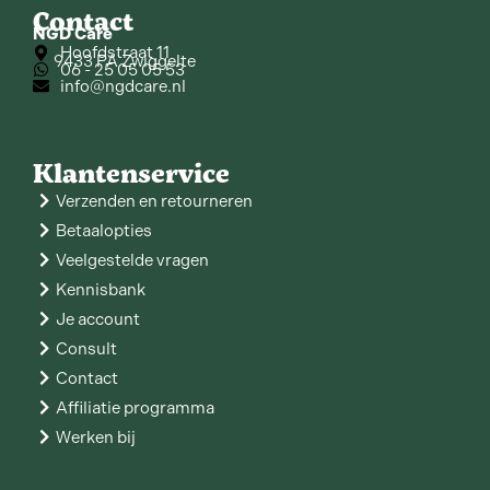
Contact
NGD Care
Hoofdstraat 11
9433 PA Zwiggelte
06 - 25 05 05 53
info@ngdcare.nl
Klantenservice
Verzenden en retourneren
Betaalopties
Veelgestelde vragen
Kennisbank
Je account
Consult
Contact
Affiliatie programma
Werken bij