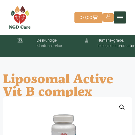
€
0,00
Deskundige
Humane-grade,
klantenservice
biologische producten
Liposomal Active
Vit B complex