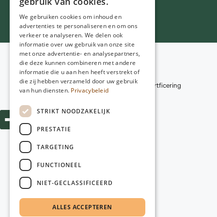
gebruik van cookies.
We gebruiken cookies om inhoud en
advertenties te personaliseren en om ons
verkeer te analyseren. We delen ook
informatie over uw gebruik van onze site
met onze advertentie- en analysepartners,
Voorwaarden
die deze kunnen combineren met andere
Privacybeleid
informatie die u aan hen heeft verstrekt of
© 2026
NGD Care
Disclaimer
die zij hebben verzameld door uw gebruik
Kwaliteitscriteria en certficering
van hun diensten.
Privacybeleid
Webdesign:
Poiter Design
STRIKT NOODZAKELIJK
PRESTATIE
TARGETING
FUNCTIONEEL
NIET-GECLASSIFICEERD
ALLES ACCEPTEREN