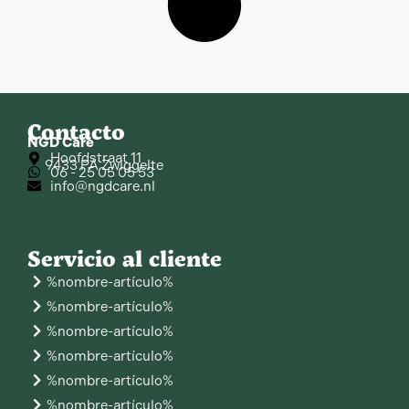
Contacto
NGD Care
Hoofdstraat 11
9433 PA Zwiggelte
06 - 25 05 05 53
info@ngdcare.nl
Servicio al cliente
%nombre-artículo%
%nombre-artículo%
%nombre-artículo%
%nombre-artículo%
%nombre-artículo%
%nombre-artículo%