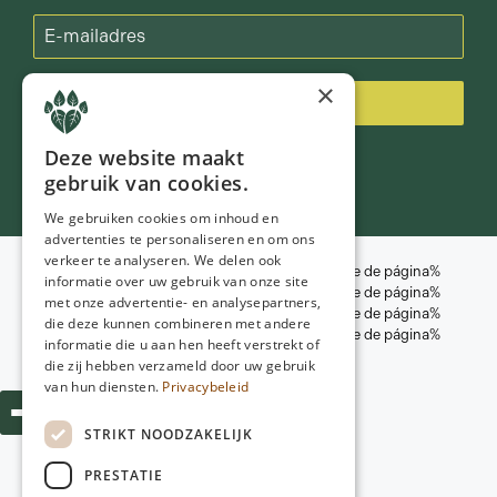
×
Inschrijven
Deze website maakt
gebruik van cookies.
We gebruiken cookies om inhoud en
advertenties te personaliseren en om ons
verkeer te analyseren. We delen ook
%nombre-de-elemento-pie de página%
informatie over uw gebruik van onze site
%nombre-de-elemento-pie de página%
met onze advertentie- en analysepartners,
© 2026
NGD Care
%nombre-de-elemento-pie de página%
die deze kunnen combineren met andere
%nombre-de-elemento-pie de página%
informatie die u aan hen heeft verstrekt of
Diseño web:
Diseño de Poiter
die zij hebben verzameld door uw gebruik
van hun diensten.
Privacybeleid
STRIKT NOODZAKELIJK
PRESTATIE