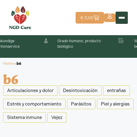
€
0,00
Grado humano, producto
Wetenschappelijk
biológico
bewezen ingrediën
Home
›
b6
b6
Articulaciones y dolor
Desintoxicación
entrañas
Estrés y comportamiento
Parásitos
Piel y alergias
Sistema inmune
Vejez