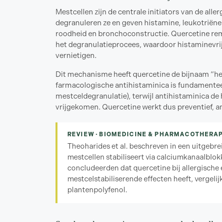
Mestcellen zijn de centrale initiators van de all
degranuleren ze en geven histamine, leukotriënen 
roodheid en bronchoconstructie. Quercetine remt
het degranulatieprocees, waardoor histaminevri
vernietigen.
Dit mechanisme heeft quercetine de bijnaam “het
farmacologische antihistaminica is fundamentee
mestceldegranulatie), terwijl antihistaminica de
vrijgekomen. Quercetine werkt dus preventief, an
REVIEW · BIOMEDICINE & PHARMACOTHERAP
Theoharides et al. beschreven in een uitgeb
mestcellen stabiliseert via calciumkanaalbl
concludeerden dat quercetine bij allergische
mestcelstabiliserende effecten heeft, vergel
plantenpolyfenol.