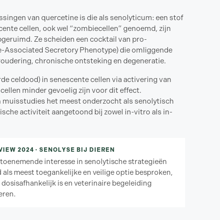
singen van quercetine is die als senolyticum: een stof
scente cellen, ook wel “zombiecellen” genoemd, zijn
opgeruimd. Ze scheiden een cocktail van pro-
ce-Associated Secretory Phenotype) die omliggende
roudering, chronische ontsteking en degeneratie.
 celdood) in senescente cellen via activering van
ellen minder gevoelig zijn voor dit effect.
n muisstudies het meest onderzocht als senolytisch
sche activiteit aangetoond bij zowel in-vitro als in-
VIEW 2024 · SENOLYSE BIJ DIEREN
 toenemende interesse in senolytische strategieën
als meest toegankelijke en veilige optie besproken,
dosisafhankelijk is en veterinaire begeleiding
eren.