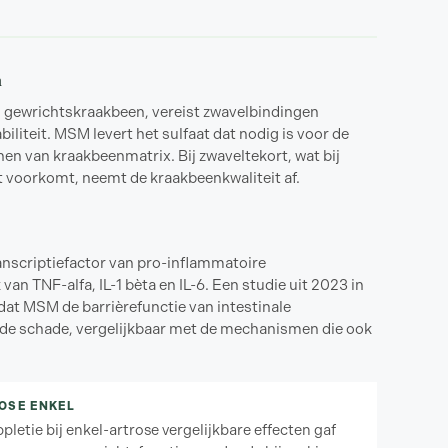
n
an gewrichtskraakbeen, vereist zwavelbindingen
iliteit. MSM levert het sulfaat dat nodig is voor de
n van kraakbeenmatrix. Bij zwaveltekort, wat bij
nt voorkomt, neemt de kraakbeenkwaliteit af.
anscriptiefactor van pro-inflammatoire
an TNF-alfa, IL-1 bèta en IL-6. Een studie uit 2023 in
at MSM de barrièrefunctie van intestinale
de schade, vergelijkbaar met de mechanismen die ook
ROSE ENKEL
etie bij enkel-artrose vergelijkbare effecten gaf