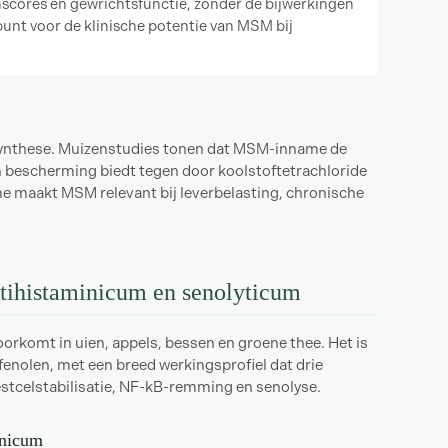
nscores en gewrichtsfunctie, zonder de bijwerkingen
punt voor de klinische potentie van MSM bij
nsynthese. Muizenstudies tonen dat MSM-inname de
n bescherming biedt tegen door koolstoftetrachloride
 maakt MSM relevant bij leverbelasting, chronische
antihistaminicum en senolyticum
oorkomt in uien, appels, bessen en groene thee. Het is
enolen, met een breed werkingsprofiel dat drie
tcelstabilisatie, NF-kB-remming en senolyse.
minicum