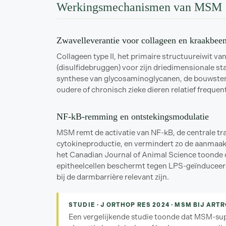
Werkingsmechanismen van MSM
Zwavelleverantie voor collageen en kraakbee
Collageen type II, het primaire structuureiwit v
(disulfidebruggen) voor zijn driedimensionale stab
synthese van glycosaminoglycanen, de bouwstene
oudere of chronisch zieke dieren relatief freque
NF-kB-remming en ontstekingsmodulatie
MSM remt de activatie van NF-kB, de centrale tr
cytokineproductie, en vermindert zo de aanmaak v
het Canadian Journal of Animal Science toonde d
epitheelcellen beschermt tegen LPS-geïnduceer
bij de darmbarrière relevant zijn.
STUDIE · J ORTHOP RES 2024 · MSM BIJ ART
Een vergelijkende studie toonde dat MSM-suppl