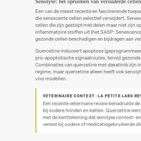
Senolyse: het opruimen van verouderde cellen
Een van de meest recente en fascinerende toepas
die senescente cellen selectief verwijdert. Sene
cellen die zijn gestopt met delen maar niet zijn 
inflammatoire stoffen uit (het SASP: Senescen
gezonde cellen beschadigen en bijdragen aan ve
Quercetine induceert apoptose (geprogrammeerde
pro-apoptotische signaalroutes, terwijl gezonde c
Combinaties van quercetine met dasatinib zijn i
regime, maar quercetine alleen heeft ook senolyti
vivo modellen.
VETERINAIRE CONTEXT · LA PETITE LABS RE
Een recente veterinaire review benadrukte de
bij oudere honden en katten. Quercetine werd 
met de kanttekening dat senolyse context- en 
vereist bij oudere of medicatiegebruikende di