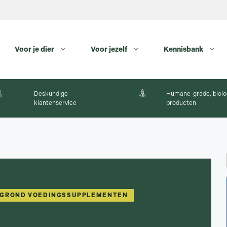
Voor je dier
Voor jezelf
Kennisbank
Deskundige
Humane-grade, biolo
klantenservice
producten
RGROND VOEDINGSSUPPLEMENTEN