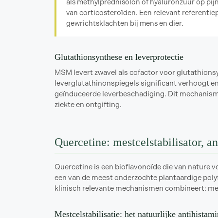
als methylprednisolon of hyaluronzuur op pij
van corticosteroïden. Een relevant referentie
gewrichtsklachten bij mens en dier.
Glutathionsynthese en leverprotectie
MSM levert zwavel als cofactor voor glutathio
leverglutathinonspiegels significant verhoogt e
geïnduceerde leverbeschadiging. Dit mechanisme
ziekte en ontgifting.
Quercetine: mestcelstabilisator, 
Quercetine is een bioflavonoïde die van nature v
een van de meest onderzochte plantaardige polyf
klinisch relevante mechanismen combineert: mes
Mestcelstabilisatie: het natuurlijke antihista