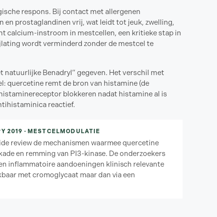
ergische respons. Bij contact met allergenen
en prostaglandinen vrij, wat leidt tot jeuk, zwelling,
 calcium-instroom in mestcellen, een kritieke stap in
jlating wordt verminderd zonder de mestcel te
 natuurlijke Benadryl” gegeven. Het verschil met
l: quercetine remt de bron van histamine (de
 histaminereceptor blokkeren nadat histamine al is
tihistaminica reactief.
Y 2019 · MESTCELMODULATIE
reide review de mechanismen waarmee quercetine
okkade en remming van PI3-kinase. De onderzoekers
 en inflammatoire aandoeningen klinisch relevante
ijkbaar met cromoglycaat maar dan via een