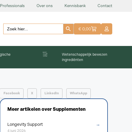
Professionals
Over ons
Kennisbank
Contact
Zoekknop
Zoeken:
€
0,00
gische
Wetenschappelijk bewezen
ingrediënten
Facebook
X
LinkedIn
WhatsApp
Meer artikelen over
Supplementen
→
Longevity Support
4 juni 2026