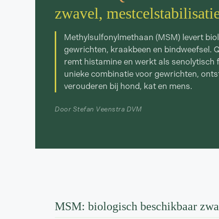
zwavel, mestcelstabilisati
Methylsulfonylmethaan (MSM) levert bio
gewrichten, kraakbeen en bindweefsel. Qu
remt histamine en werkt als senolytisch
unieke combinatie voor gewrichten, onts
verouderen bij hond, kat en mens.
Door Stefan Veenstra DVM
MSM: biologisch beschikbaar zwav