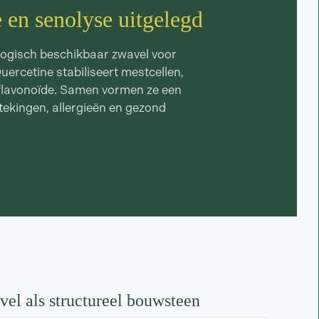
e en senolyse uitgelegd
logisch beschikbaar zwavel voor
ercetine stabiliseert mestcellen,
 flavonoïde. Samen vormen ze een
tekingen, allergieën en gezond
el als structureel bouwsteen