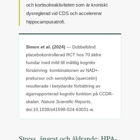
och kortisolreaktiviteten som är kroniskt
dysreglerad vid CDS och accelererar
hippocampusatrofi.
Simon et al. (2024)
— Dubbelblind
placebokontrollerad RCT hos 70 äldre
hundar med mild till måttlig kognitiv
försämring: kombinationen av NAD+-
prekursor och senolytika (quercetin)
resulterade i betydande förbättring av
ägarrapporterad kognitiv funktion på CCDR-
skalan.
Nature Scientific Reports
,
doi:10.1038/s41598-024-63031-w.
Stress, ångest och åldrande: HPA-