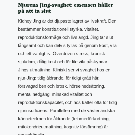
Njurens Jing-svaghet: essensen håller
på att ta slut
Kidney Jing är det djupaste lagret av livskraft. Den
bestämmer konstitutionell styrka, vitalitet,
reproduktionsförmåga och livslängd. Jing tar slut
långsamt och kan delvis fyllas på genom kost, vila
och ett vanligt liv. Överdriven stress, kronisk
sjukdom, dålig kost och för lite vila påskyndar
Jings utmattning. Kliniskt ser vi svaghet hos en
njur-Jing: tidig åldrande, för tidigt grått hår,
försvagad ben och brosk, hörselnedsättning,
mental nedgång, minskad vitalitet och
reproduktionskapacitet, och hos katter ofta för tidig
njurinsufficiens. Parallellen med de västerländska
kännetecknen för åldrande (telomerförkortning,
mitokondrieutmattning, kognitiv försämring) är
omisskännlig.