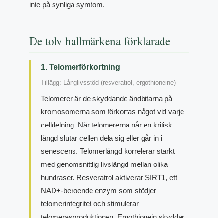
inte på synliga symtom.
De tolv hallmärkena förklarade
1. Telomerförkortning
Tillägg: Långlivsstöd (resveratrol, ergothioneine)
Telomerer är de skyddande ändbitarna på
kromosomerna som förkortas något vid varje
celldelning. När telomererna når en kritisk
längd slutar cellen dela sig eller går in i
senescens. Telomerlängd korrelerar starkt
med genomsnittlig livslängd mellan olika
hundraser. Resveratrol aktiverar SIRT1, ett
NAD+-beroende enzym som stödjer
telomerintegritet och stimulerar
telomerasproduktionen. Ergothionein skyddar