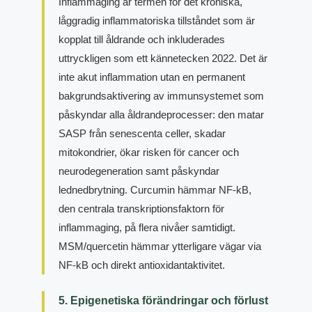
Inflammaging är termen för det kroniska,
låggradig inflammatoriska tillståndet som är
kopplat till åldrande och inkluderades
uttryckligen som ett kännetecken 2022. Det är
inte akut inflammation utan en permanent
bakgrundsaktivering av immunsystemet som
påskyndar alla åldrandeprocesser: den matar
SASP från senescenta celler, skadar
mitokondrier, ökar risken för cancer och
neurodegeneration samt påskyndar
lednedbrytning. Curcumin hämmar NF-kB,
den centrala transkriptionsfaktorn för
inflammaging, på flera nivåer samtidigt.
MSM/quercetin hämmar ytterligare vägar via
NF-kB och direkt antioxidantaktivitet.
5. Epigenetiska förändringar och förlust