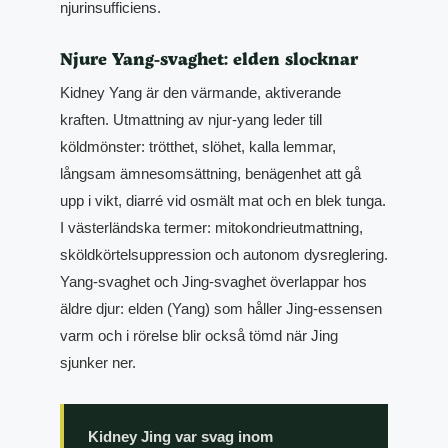
njurinsufficiens.
Njure Yang-svaghet: elden slocknar
Kidney Yang är den värmande, aktiverande
kraften. Utmattning av njur-yang leder till
köldmönster: trötthet, slöhet, kalla lemmar,
långsam ämnesomsättning, benägenhet att gå
upp i vikt, diarré vid osmält mat och en blek tunga.
I västerländska termer: mitokondrieutmattning,
sköldkörtelsuppression och autonom dysreglering.
Yang-svaghet och Jing-svaghet överlappar hos
äldre djur: elden (Yang) som håller Jing-essensen
varm och i rörelse blir också tömd när Jing
sjunker ner.
Kidney Jing var svag inom