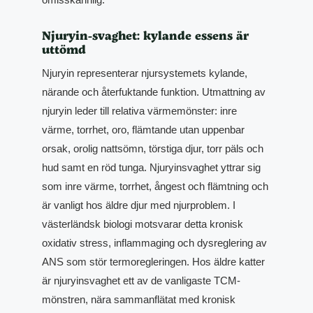
Njuryin-svaghet: kylande essens är
uttömd
Njuryin representerar njursystemets kylande,
närande och återfuktande funktion. Utmattning av
njuryin leder till relativa värmemönster: inre
värme, torrhet, oro, flämtande utan uppenbar
orsak, orolig nattsömn, törstiga djur, torr päls och
hud samt en röd tunga. Njuryinsvaghet yttrar sig
som inre värme, torrhet, ångest och flämtning och
är vanligt hos äldre djur med njurproblem. I
västerländsk biologi motsvarar detta kronisk
oxidativ stress, inflammaging och dysreglering av
ANS som stör termoregleringen. Hos äldre katter
är njuryinsvaghet ett av de vanligaste TCM-
mönstren, nära sammanflätat med kronisk