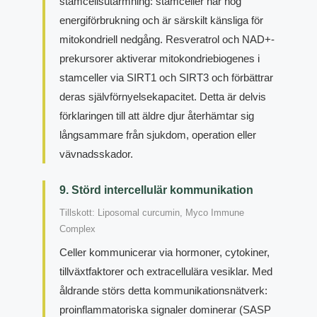
stamcellsutarmning: stamceller har hög
energiförbrukning och är särskilt känsliga för
mitokondriell nedgång. Resveratrol och NAD+-
prekursorer aktiverar mitokondriebiogenes i
stamceller via SIRT1 och SIRT3 och förbättrar
deras självförnyelsekapacitet. Detta är delvis
förklaringen till att äldre djur återhämtar sig
långsammare från sjukdom, operation eller
vävnadsskador.
9. Störd intercellulär kommunikation
Tillskott: Liposomal curcumin, Myco Immune
Complex
Celler kommunicerar via hormoner, cytokiner,
tillväxtfaktorer och extracellulära vesiklar. Med
åldrande störs detta kommunikationsnätverk:
proinflammatoriska signaler dominerar (SASP