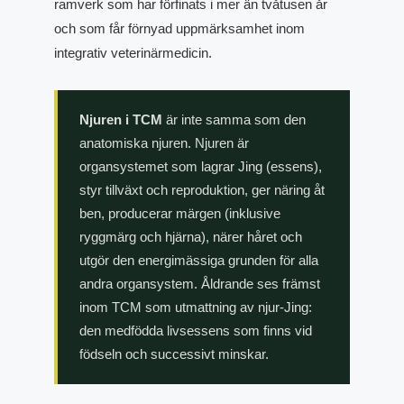
ramverk som har förfinats i mer än tvåtusen år
och som får förnyad uppmärksamhet inom
integrativ veterinärmedicin.
Njuren i TCM
är inte samma som den
anatomiska njuren. Njuren är
organsystemet som lagrar Jing (essens),
styr tillväxt och reproduktion, ger näring åt
ben, producerar märgen (inklusive
ryggmärg och hjärna), närer håret och
utgör den energimässiga grunden för alla
andra organsystem. Åldrande ses främst
inom TCM som utmattning av njur-Jing:
den medfödda livsessens som finns vid
födseln och successivt minskar.