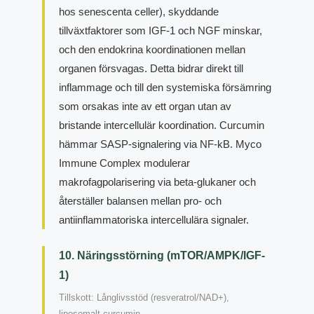
hos senescenta celler), skyddande
tillväxtfaktorer som IGF-1 och NGF minskar,
och den endokrina koordinationen mellan
organen försvagas. Detta bidrar direkt till
inflammage och till den systemiska försämring
som orsakas inte av ett organ utan av
bristande intercellulär koordination. Curcumin
hämmar SASP-signalering via NF-kB. Myco
Immune Complex modulerar
makrofagpolarisering via beta-glukaner och
återställer balansen mellan pro- och
antiinflammatoriska intercellulära signaler.
10. Näringsstörning (mTOR/AMPK/IGF-
1)
Tillskott: Långlivsstöd (resveratrol/NAD+),
liposomalt curcumin