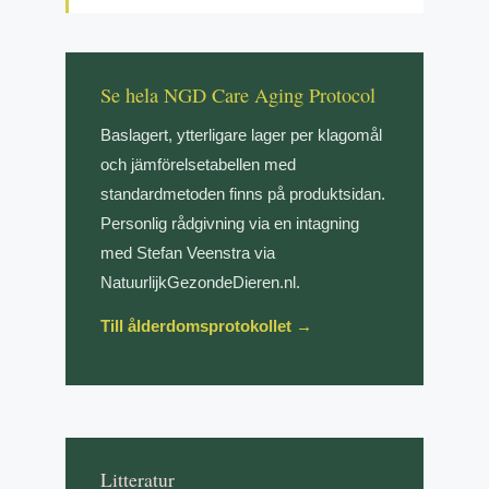
Se hela NGD Care Aging Protocol
Baslagert, ytterligare lager per klagomål
och jämförelsetabellen med
standardmetoden finns på produktsidan.
Personlig rådgivning via en intagning
med Stefan Veenstra via
NatuurlijkGezondeDieren.nl.
Till ålderdomsprotokollet →
Litteratur