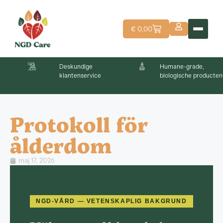
€
0,00
Deskundige
Humane-grade,
klantenservice
biologische producten
Protokoll för
ålderdom
maj 17, 2026
NGD-VÅRD — VETENSKAPLIG BAKGRUND