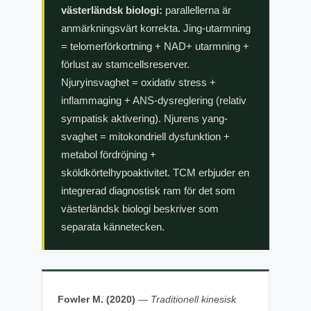
västerländsk biologi:
parallellerna är
anmärkningsvärt korrekta. Jing-utarmning
= telomerförkortning + NAD+ utarmning +
förlust av stamcellsreserver.
Njuryinsvaghet = oxidativ stress +
inflammaging + ANS-dysreglering (relativ
sympatisk aktivering). Njurens yang-
svaghet = mitokondriell dysfunktion +
metabol fördröjning +
sköldkörtelhypoaktivitet. TCM erbjuder en
integrerad diagnostisk ram för det som
västerländsk biologi beskriver som
separata kännetecken.
Fowler M. (2020)
—
Traditionell kinesisk