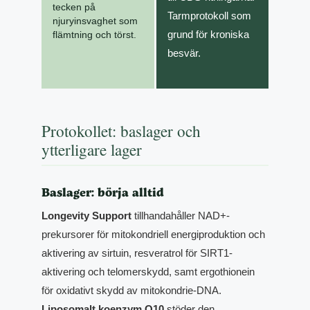
tecken på
Tarmprotokoll som
njuryinsvaghet som
grund för kroniska
flämtning och törst.
besvär.
Protokollet: baslager och
ytterligare lager
Baslager: börja alltid
Longevity Support
tillhandahåller NAD+-
prekursorer för mitokondriell energiproduktion och
aktivering av sirtuin, resveratrol för SIRT1-
aktivering och telomerskydd, samt ergothionein
för oxidativt skydd av mitokondrie-DNA.
Liposomalt koenzym Q10
stöder den