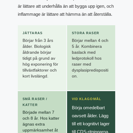
är lättare att underhålla än att bygga upp igen, och
inflammage är lättare att hämma än att återställa.
JÄTTARAS
STORA RASER
Börjar från 3 års
Börjar mellan 4 och
ålder. Biologisk
5 år. Kombinera
åldrande börjar
baslack med
tidigt på grund av
ledprotokoll hos
hög exponering för
raser med
tillväxtfaktorer och
dysplasipredispositi
kort livslängd.
on.
SMÅ RASER /
VID KLAGOMÅL
KATTER
Börja omedelbart
Började mellan 7
oavsett ålder. Lägg
och 8 år. Hos katter
till ett kognitivt lager
ägnas extra
uppmärksamhet åt
till CDS-ritningarna.