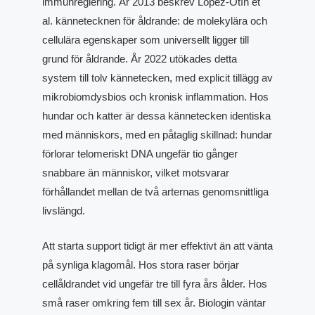
immunreglering. År 2013 beskrev López-Otín et
al. kännetecknen för åldrande: de molekylära och
cellulära egenskaper som universellt ligger till
grund för åldrande. År 2022 utökades detta
system till tolv kännetecken, med explicit tillägg av
mikrobiomdysbios och kronisk inflammation. Hos
hundar och katter är dessa kännetecken identiska
med människors, med en påtaglig skillnad: hundar
förlorar telomeriskt DNA ungefär tio gånger
snabbare än människor, vilket motsvarar
förhållandet mellan de två arternas genomsnittliga
livslängd.
Att starta support tidigt är mer effektivt än att vänta
på synliga klagomål. Hos stora raser börjar
cellåldrandet vid ungefär tre till fyra års ålder. Hos
små raser omkring fem till sex år. Biologin väntar