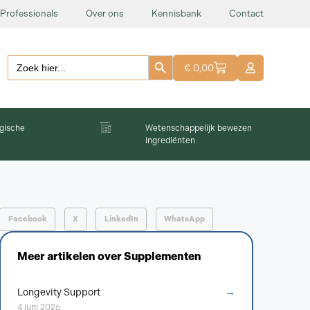
Professionals
Over ons
Kennisbank
Contact
Zoekknop
Zoeken:
€
0,00
gische
Wetenschappelijk bewezen
ingrediënten
Facebook
X
LinkedIn
WhatsApp
Meer artikelen over
Supplementen
→
Longevity Support
4 juni 2026