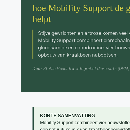
hoe Mobility Support de g
helpt
Stijve gewrichten en artrose komen veel 
Mobility Support combineert eierschaalm
glucosamine en chondroïtine, vier bouws
opbouw van kraakbeen nabootsen.
Door Stefan Veenstra, integratief dierenarts (DVM)
KORTE SAMENVATTING
Mobility Support combineert vier bouwstoffe
een natuurlijke mix van kraakbeenbouwstoff