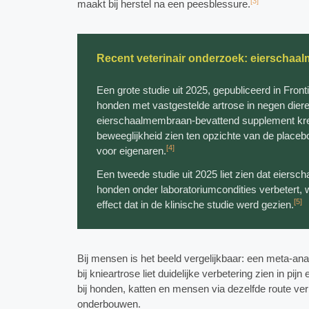
[3]
maakt bij herstel na een peesblessure.
Recent veterinair onderzoek: eierschaa
Een grote studie uit 2025, gepubliceerd in Fronti
honden met vastgestelde artrose in negen dier
eierschaalmembraan-bevattend supplement kreg
beweeglijkheid zien ten opzichte van de placeb
[4]
voor eigenaren.
Een tweede studie uit 2025 liet zien dat eiers
honden onder laboratoriumcondities verbetert, 
[5]
effect dat in de klinische studie werd gezien.
Bij mensen is het beeld vergelijkbaar: een meta-
bij knieartrose liet duidelijke verbetering zien in pijn
bij honden, katten en mensen via dezelfde route ver
onderbouwen.