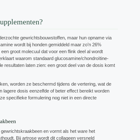
supplementen?
onderzochte gewrichtsbouwstoffen, maar hun opname via
samine wordt bij honden gemiddeld maar zo’n 26%
een groot molecuul dat voor een flink deel al wordt
verklaart waarom standaard glucosamine/chondroïtine-
 resultaten laten zien: een groot deel van de dosis komt
ken, worden ze beschermd tijdens de vertering, wat de
lagere dosis eenzelfde of beter effect bereikt worden
e specifieke formulering nog niet in een directe
aakbeen
n gewrichtskraakbeen en vormt als het ware het
oudt. Bij artrose wordt dit collageen versneld