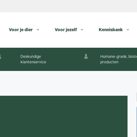
Voor je dier
Voor jezelf
Kennisbank
Deskundige
Humane-grade, biolo
klantenservice
producten