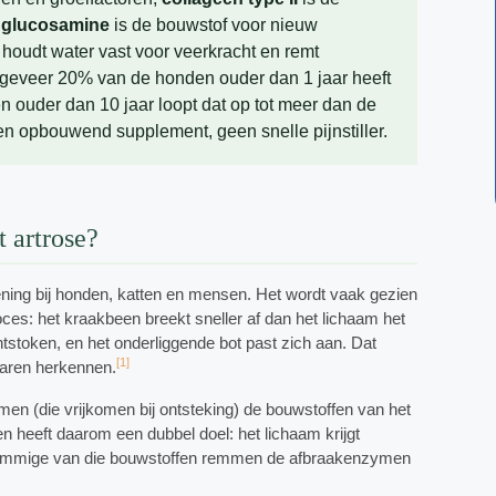
,
glucosamine
is de bouwstof voor nieuw
houdt water vast voor veerkracht en remt
ngeveer 20% van de honden ouder dan 1 jaar heeft
ten ouder dan 10 jaar loopt dat op tot meer dan de
s een opbouwend supplement, geen snelle pijnstiller.
t artrose?
ing bij honden, katten en mensen. Het wordt vaak gezien
proces: het kraakbeen breekt sneller af dan het lichaam het
ntstoken, en het onderliggende bot past zich aan. Dat
[1]
naren herkennen.
n (die vrijkomen bij ontsteking) de bouwstoffen van het
n heeft daarom een dubbel doel: het lichaam krijgt
sommige van die bouwstoffen remmen de afbraakenzymen