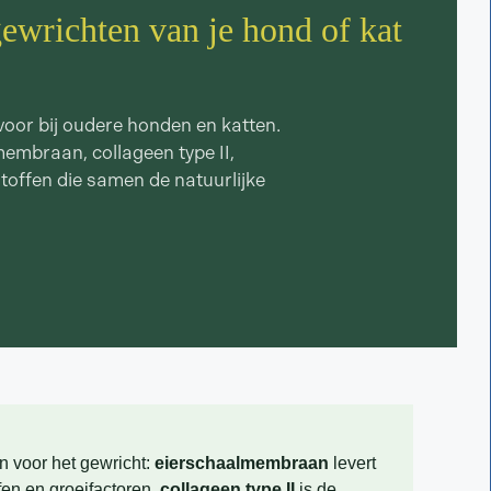
ewrichten van je hond of kat
voor bij oudere honden en katten.
embraan, collageen type II,
toffen die samen de natuurlijke
n voor het gewricht:
eierschaalmembraan
levert
en en groeifactoren,
collageen type II
is de