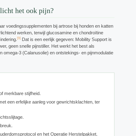
icht het ook pijn?
ar voedingssupplementen bij artrose bij honden en katten
rlichtend werken, terwijl glucosamine en chondroïtine
[9]
indering.
Dat is een eerlijk gegeven: Mobility Support is
r, geen snelle pijnstiller. Het werkt het best als
n omega-3 (Calanusolie) en ontstekings- en pijnmodulatie
f merkbare stijfheid.
t een erfelijke aanleg voor gewrichtsklachten, ter
chtsslijtage.
tbreuk.
uderdomsprotocol en het Operatie Herstelpakket.