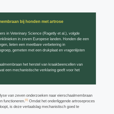
lmembraan bij honden met artrose
ers in Veterinary Science (Ragetly et al.), volgde
enklinieken in zeven Europese landen. Honden die een
en, lieten een meetbare verbetering in
ogroep, gemeten met een drukplaat en vragenlijsten
chaalmembraan het herstel van kraakbeencellen van
wat een mechanistische verklaring geeft voor het
analyse van zeven onderzoeken naar eierschaalmembraan
[6]
 en functioneren.
Omdat het onderliggende artroseproces
loopt, is deze vertaalslag mechanistisch goed te