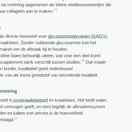
 na vertering opgenomen als kleine eiwitbouwsteentjes die
[7]
euw collageen aan te maken.
n
ls directe bouwstof voor
glycosaminoglycanen (GAG’s)
,
 kraakbeen. Zonder voldoende glucosamine kan het
maken om de afbraak bij te houden.
ine lopen behoorlijk uiteen, wat voor een deel komt
[8]
 supplement sterk verschilt tussen studies.
Dat maakt
n breder, kwalitatief goed onderbouwd
ts van als losse grondstof van wisselende kwaliteit.
kremming
stof in
synoviaalvloeistof
en kraakbeen. Het bindt water,
d vermogen geeft, en remt tegelijk de afbraakenzymen
nden en katten met artrose is de hoeveelheid
[2]
erlaagd.