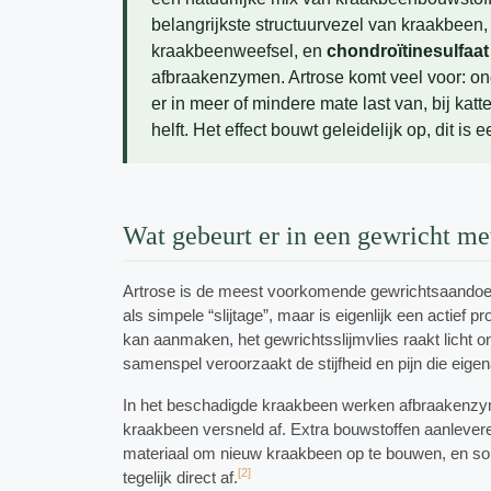
belangrijkste structuurvezel van kraakbeen
kraakbeenweefsel, en
chondroïtinesulfaat
afbraakenzymen. Artrose komt veel voor: o
er in meer of mindere mate last van, bij kat
helft. Het effect bouwt geleidelijk op, dit i
Wat gebeurt er in een gewricht me
Artrose is de meest voorkomende gewrichtsaandoen
als simpele “slijtage”, maar is eigenlijk een actief 
kan aanmaken, het gewrichtsslijmvlies raakt licht o
samenspel veroorzaakt de stijfheid en pijn die eige
In het beschadigde kraakbeen werken afbraakenzyme
kraakbeen versneld af. Extra bouwstoffen aanlevere
materiaal om nieuw kraakbeen op te bouwen, en 
[2]
tegelijk direct af.