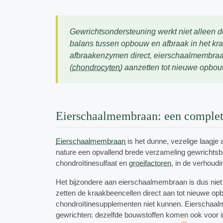
Gewrichtsondersteuning werkt niet alleen d
balans tussen opbouw en afbraak in het kra
afbraakenzymen direct, eierschaalmembraan
(
chondrocyten
) aanzetten tot nieuwe opbou
Eierschaalmembraan: een complete
Eierschaalmembraan
is het dunne, vezelige laagje
nature een opvallend brede verzameling gewrichtsb
chondroïtinesulfaat en
groeifactoren
, in de verhoud
Het bijzondere aan eierschaalmembraan is dus niet 
zetten de kraakbeencellen direct aan tot nieuwe op
chondroïtinesupplementen niet kunnen. Eierschaalme
gewrichten: dezelfde bouwstoffen komen ook voor in