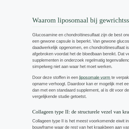
Waarom liposomaal bij gewrichts
Glucosamine en chondroïtinesulfaat zijn de best 
een gewone capsule is beperkt. Van gewone gluco
daadwerkelijk opgenomen, en chondroïtinesulfaat is 
afgebroken voordat het de bloedbaan bereikt. Dat 
supplementen in onderzoek regelmatig tegenvallende
simpelweg niet aan waar het moet werken.
Door deze stoffen in een
liposomale vorm
te verpak
opname verhoogt. Daardoor kan er mogelijk met een 
dan met een standaard supplement, al is dit voor dez
vergelijkende studie getoetst.
Collageen type II: de structurele vezel van kr
Collageen type II is het meest voorkomende eiwit i
bouwframe waar de rest van het kraakbeen aan vasth