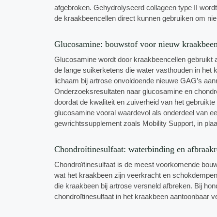
afgebroken. Gehydrolyseerd collageen type II wordt
de kraakbeencellen direct kunnen gebruiken om ni
Glucosamine: bouwstof voor nieuw kraakbee
Glucosamine wordt door kraakbeencellen gebruikt a
de lange suikerketens die water vasthouden in het
lichaam bij artrose onvoldoende nieuwe GAG’s aan
Onderzoeksresultaten naar glucosamine en chondroït
doordat de kwaliteit en zuiverheid van het gebruikte
glucosamine vooral waardevol als onderdeel van ee
gewrichtssupplement zoals Mobility Support, in plaa
Chondroïtinesulfaat: waterbinding en afbraa
Chondroïtinesulfaat is de meest voorkomende bouw
wat het kraakbeen zijn veerkracht en schokdempen
die kraakbeen bij artrose versneld afbreken. Bij ho
chondroïtinesulfaat in het kraakbeen aantoonbaar v