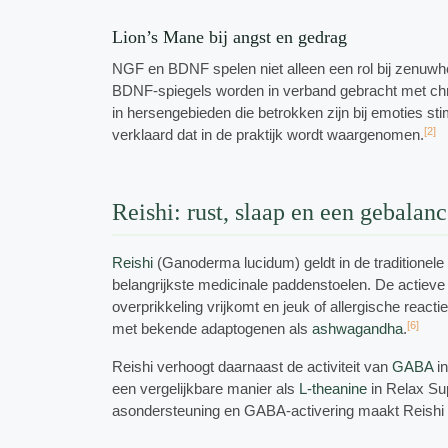
Lion’s Mane bij angst en gedrag
NGF en BDNF spelen niet alleen een rol bij zenuwhe
BDNF-spiegels worden in verband gebracht met c
in hersengebieden die betrokken zijn bij emoties sti
[2]
verklaard dat in de praktijk wordt waargenomen.
Reishi: rust, slaap en een gebal
Reishi
(Ganoderma lucidum) geldt in de traditionel
belangrijkste medicinale paddenstoelen. De actieve 
overprikkeling vrijkomt en jeuk of allergische reac
[6]
met bekende adaptogenen als
ashwagandha
.
Reishi verhoogt daarnaast de activiteit van
GABA
in
een vergelijkbare manier als
L-theanine
in Relax Su
asondersteuning en GABA-activering maakt Reishi b