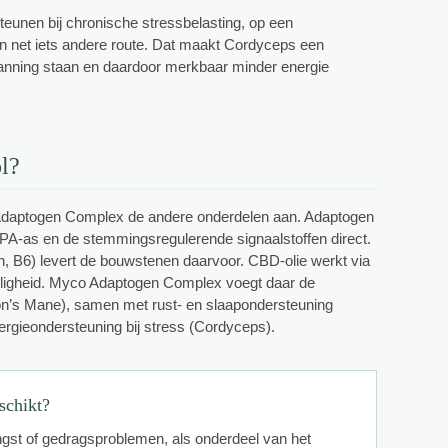
steunen bij chronische stressbelasting, op een
n net iets andere route. Dat maakt Cordyceps een
spanning staan en daardoor merkbaar minder energie
ol?
Adaptogen Complex de andere onderdelen aan. Adaptogen
HPA-as en de stemmingsregulerende signaalstoffen direct.
n, B6) levert de bouwstenen daarvoor. CBD-olie werkt via
eligheid. Myco Adaptogen Complex voegt daar de
n’s Mane), samen met rust- en slaapondersteuning
ergieondersteuning bij stress (Cordyceps).
schikt?
gst of gedragsproblemen, als onderdeel van het