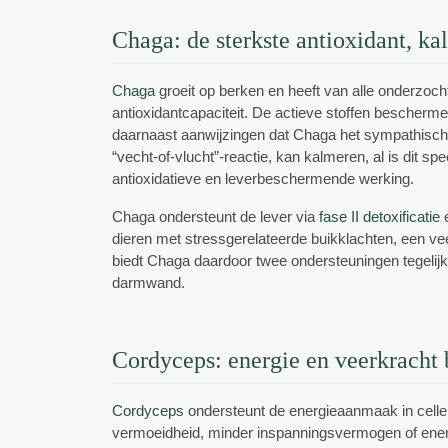
Chaga: de sterkste antioxidant, k
Chaga
groeit op berken en heeft van alle onderzoc
antioxidantcapaciteit. De actieve stoffen bescher
daarnaast aanwijzingen dat Chaga het sympathische 
“vecht-of-vlucht”-reactie, kan kalmeren, al is dit sp
antioxidatieve en leverbeschermende werking.
Chaga ondersteunt de lever via
fase II detoxificatie
e
dieren met stressgerelateerde buikklachten, een v
biedt Chaga daardoor twee ondersteuningen tegelijk
darmwand.
Cordyceps: energie en veerkracht b
Cordyceps
ondersteunt de energieaanmaak in celle
vermoeidheid, minder inspanningsvermogen of energie