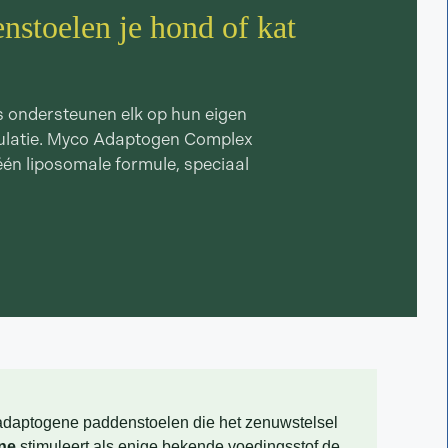
nstoelen je hond of kat
s ondersteunen elk op hun eigen
gulatie. Myco Adaptogen Complex
één liposomale formule, speciaal
daptogene paddenstoelen die het zenuwstelsel
ne
stimuleert als enige bekende voedingsstof de