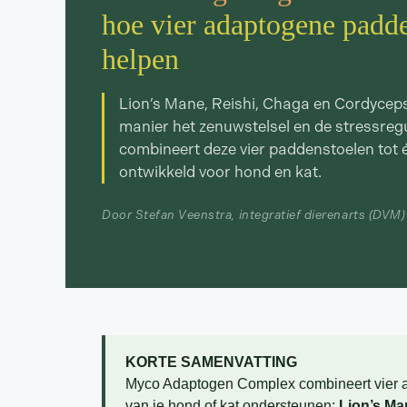
hoe vier adaptogene padde
helpen
Lion’s Mane, Reishi, Chaga en Cordycep
manier het zenuwstelsel en de stressre
combineert deze vier paddenstoelen tot 
ontwikkeld voor hond en kat.
Door Stefan Veenstra, integratief dierenarts (DVM)
KORTE SAMENVATTING
Myco Adaptogen Complex combineert vier a
van je hond of kat ondersteunen:
Lion’s Ma