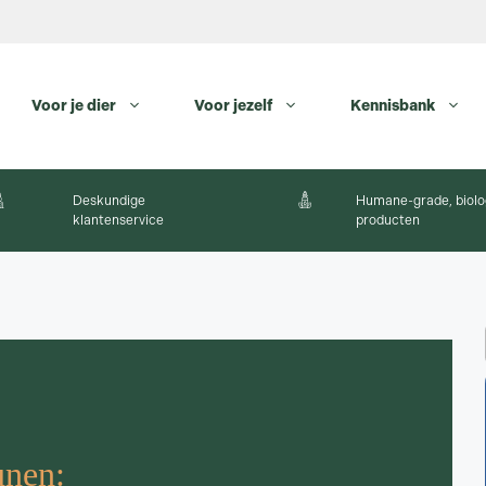
Voor je dier
Voor jezelf
Kennisbank
Deskundige
Humane-grade, biolo
klantenservice
producten
unen: