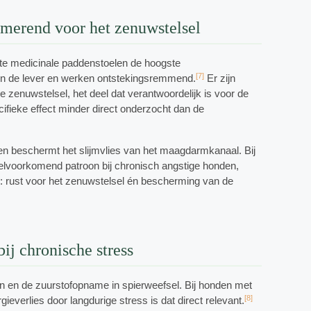
almerend voor het zenuwstelsel
hte medicinale paddenstoelen de hoogste
[7]
men de lever en werken ontstekingsremmend.
Er zijn
zenuwstelsel, het deel dat verantwoordelijk is voor de
ecifieke effect minder direct onderzocht dan de
n beschermt het slijmvlies van het maagdarmkanaal. Bij
eelvoorkomend patroon bij chronisch angstige honden,
: rust voor het zenuwstelsel én bescherming van de
ij chronische stress
n en de zuurstofopname in spierweefsel. Bij honden met
[8]
verlies door langdurige stress is dat direct relevant.