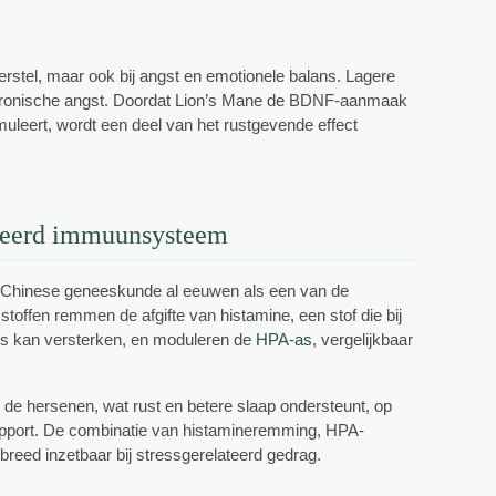
rstel, maar ook bij angst en emotionele balans. Lagere
hronische angst. Doordat Lion’s Mane de BDNF-aanmaak
muleert, wordt een deel van het rustgevende effect
anceerd immuunsysteem
e Chinese geneeskunde al eeuwen als een van de
stoffen remmen de afgifte van histamine, een stof die bij
ties kan versterken, en moduleren de
HPA-as
, vergelijkbaar
 de hersenen, wat rust en betere slaap ondersteunt, op
pport. De combinatie van histamineremming, HPA-
reed inzetbaar bij stressgerelateerd gedrag.