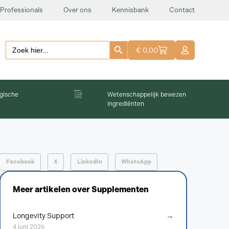
Professionals
Over ons
Kennisbank
Contact
Zoekknop
Zoeken:
€
0,00
gische
Wetenschappelijk bewezen
ingrediënten
Facebook
X
LinkedIn
WhatsApp
Meer artikelen over
Supplementen
→
Longevity Support
4 juni 2026