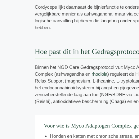
Cordyceps lijkt daarnaast de bijnierfunctie te onder
vergelijkbare manier als ashwagandha, maar via ee
logische aanvulling bij dieren die langdurig onder 
hebben.
Hoe past dit in het Gedragsprotoc
Binnen het NGD Care Gedragsprotocol vult Myco 
Complex (ashwagandha en
rhodiola
) reguleert de 
Relax Support (magnesium, L-theanine, L-tryptofaa
het endocannabinoïdsysteem bij angst en pijngevo
zenuwherstellende laag aan toe (NGF/BDNF via Lio
(Reishi), antioxidatieve bescherming (Chaga) en en
Voor wie is Myco Adaptogen Complex ge
Honden en katten met chronische stress, an