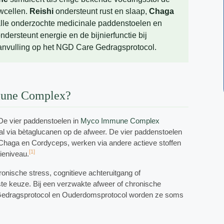
wcellen.
Reishi
ondersteunt rust en slaap,
Chaga
 alle onderzochte medicinale paddenstoelen en
ndersteunt energie en de bijnierfunctie bij
anvulling op het NGD Care Gedragsprotocol.
mmune Complex?
 De vier paddenstoelen in
Myco Immune Complex
ral via bètaglucanen op de afweer. De vier paddenstoelen
Chaga en Cordyceps, werken via andere actieve stoffen
[1]
ieniveau.
hronische stress, cognitieve achteruitgang of
e keuze. Bij een verzwakte afweer of chronische
t Gedragsprotocol en Ouderdomsprotocol worden ze soms