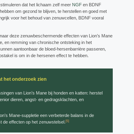
 stimuleren dat het lichaam zelf meer
NGF
en BDNF
hebben om gezond te blijven, te herstellen en goed met
angrijk voor het behoud van zenuwcellen, BDNF vooral
ek naar deze zenuwbeschermende effecten van Lion’s Mane
 en remming van chronische ontsteking in het
 kunnen aantoonbaar de bloed-hersenbarrière passeren,
bstakel is om in de hersenen effect te hebben.
at het onderzoek zien
assingen van Lion’s Mane bij honden en katten: herstel
enior dieren, angst- en gedragsklachten, en
ion’s Mane-suppletie een verbeterde balans in de
[5]
 de effecten op het zenuwstelsel.