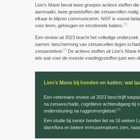
Lion’s Mane bevat twee groepen actieve stoffen die
aanmaakt, twee groeistoffen die zenuwcellen nodig 
elkaar te blijven communiceren. NGF is vooral bel
[2]
voor leren, geheugen en emotionele balans.
Een review uit 2023 bracht het volledige onderzo
samen: bescherming van zenuwcellen tegen schade,
[3]
zenuwstelsel.
De actieve stoffen uit Lion’s Mane
iets wat voor de meeste voedingsstoffen juist een o
Lion’s Mane bij honden en katten: wat la
Een veterinaire review uit 2023 beschrijft toep
na zenuwschade, cognitieve achteruitgang bij s
[4]
ondersteuning na ruggenmergletsel.
Een studie bij senior honden liet na 16 weken L
darmflora en betere immuunmarkers zien, naast