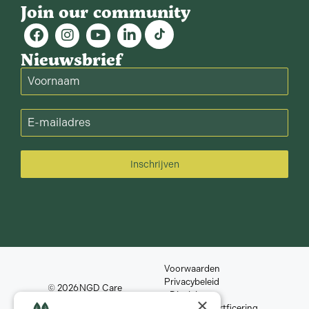
Join our community
Nieuwsbrief
Inschrijven
Voorwaarden
Privacybeleid
© 2026
NGD Care
Disclaimer
×
Kwaliteitscriteria en certficering