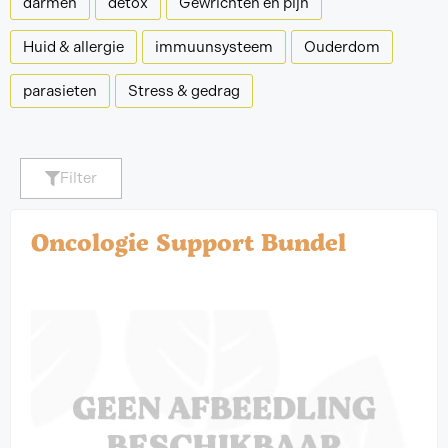
darmen
detox
Gewrichten en pijn
Huid & allergie
immuunsysteem
Ouderdom
parasieten
Stress & gedrag
Filter
Oncologie Support Bundel