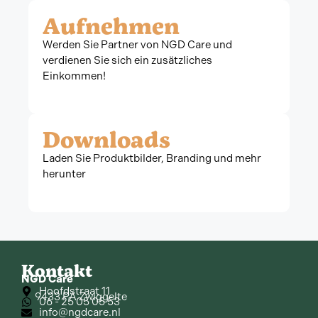
Aufnehmen
Werden Sie Partner von NGD Care und
verdienen Sie sich ein zusätzliches
Einkommen!
Downloads
Laden Sie Produktbilder, Branding und mehr
herunter
Kontakt
NGD Care
Hoofdstraat 11
9433 PA Zwiggelte
06 - 25 05 05 53
info@ngdcare.nl