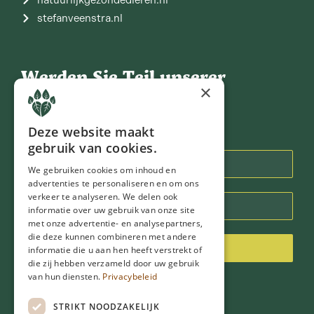
stefanveenstra.nl
Werden Sie Teil unserer
Community
×
Deze website maakt
Mitteilungsblatt
gebruik van cookies.
We gebruiken cookies om inhoud en
advertenties te personaliseren en om ons
verkeer te analyseren. We delen ook
informatie over uw gebruik van onze site
met onze advertentie- en analysepartners,
die deze kunnen combineren met andere
Inschrijven
informatie die u aan hen heeft verstrekt of
die zij hebben verzameld door uw gebruik
van hun diensten.
Privacybeleid
STRIKT NOODZAKELIJK