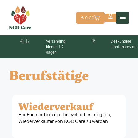
€
0,00
Verzending
Deskundige
binnen 1-2
klantenservice
dagen
Berufstätige
Wiederverkauf
Für Fachleute in der Tierwelt ist es möglich,
Wiederverkäufer von NGD Care zu werden