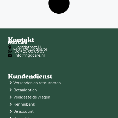
Kontakt
NGD Care
Hoofdstraat 11
9433 PA Zwiggelte
06 - 25 05 05 53
info@ngdcare.nl
Kundendienst
Verzenden en retourneren
Betaaloptien
Veelgestelde vragen
Kennisbank
Je account