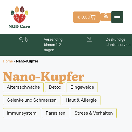
€
0,00
Verzending
Deskundige
binnen 1-2
klantenservice
dagen
Home
›
Nano-Kupfer
Nano-Kupfer
Altersschwäche
Detox
Eingeweide
Gelenke und Schmerzen
Haut & Allergie
Immunsystem
Parasiten
Stress & Verhalten