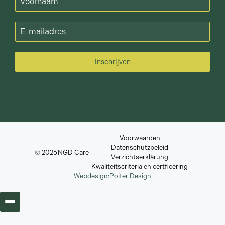
Inschrijven
Voorwaarden
Datenschutzbeleid
© 2026
NGD Care
Verzichtserklärung
Kwaliteitscriteria en certficering
Webdesign:
Poiter Design