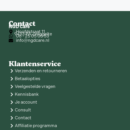
Contact
NGD Care
Hoofdstraat 11
9433 PA Zwiggelte
06 - 25 05 05 53
info@ngdcare.nl
Klantenservice
Verzenden en retourneren
Betaalopties
Veelgestelde vragen
Kennisbank
Je account
Consult
Contact
Affiliatie programma