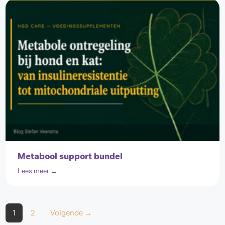
Metabool support bundel
Lees meer →
1
2
Volgende →