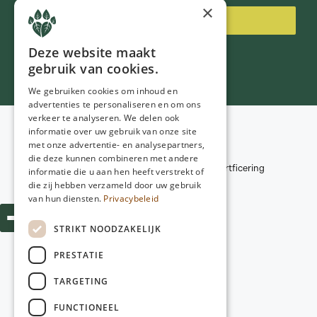
×
Inschrijven
Deze website maakt
gebruik van cookies.
We gebruiken cookies om inhoud en
advertenties te personaliseren en om ons
verkeer te analyseren. We delen ook
Voorwaarden
informatie over uw gebruik van onze site
Privacybeleid
met onze advertentie- en analysepartners,
© 2026
NGD Care
Disclaimer
die deze kunnen combineren met andere
Kwaliteitscriteria en certficering
informatie die u aan hen heeft verstrekt of
Webdesign:
Poiter Design
die zij hebben verzameld door uw gebruik
van hun diensten.
Privacybeleid
STRIKT NOODZAKELIJK
PRESTATIE
TARGETING
FUNCTIONEEL