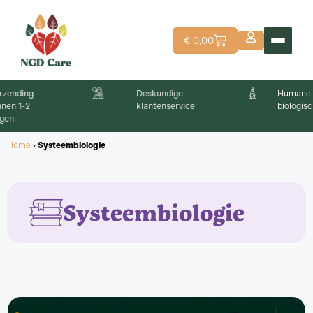
€
0,00
Deskundige
Humane-grade,
klantenservice
biologische producten
Home
›
Systeembiologie
Systeembiologie