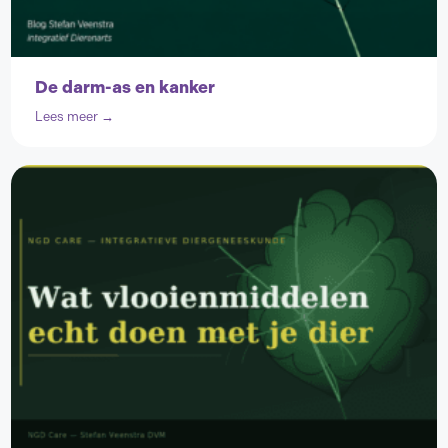
De darm-as en kanker
Lees meer →