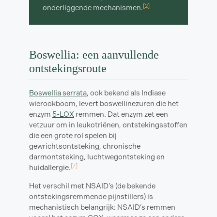
[2]
onderliggende mechanismen.
Boswellia: een aanvullende
ontstekingsroute
Boswellia serrata
, ook bekend als Indiase
wierookboom, levert boswellinezuren die het
enzym
5-LOX
remmen. Dat enzym zet een
vetzuur om in leukotriënen, ontstekingsstoffen
die een grote rol spelen bij
gewrichtsontsteking, chronische
darmontsteking, luchtwegontsteking en
[7]
huidallergie.
Het verschil met NSAID’s (de bekende
ontstekingsremmende pijnstillers) is
mechanistisch belangrijk: NSAID’s remmen