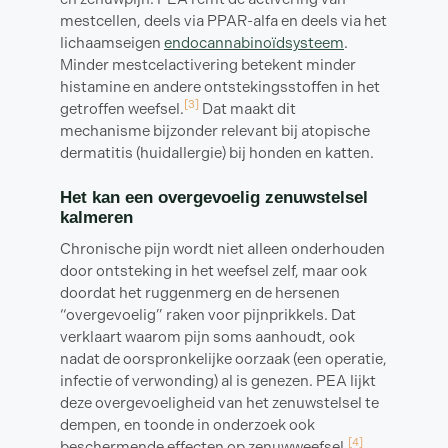
mestcellen, deels via PPAR-alfa en deels via het
lichaamseigen
endocannabinoïdsysteem
.
Minder mestcelactivering betekent minder
histamine en andere ontstekingsstoffen in het
[3]
getroffen weefsel.
Dat maakt dit
mechanisme bijzonder relevant bij atopische
dermatitis (huidallergie) bij honden en katten.
Het kan een overgevoelig zenuwstelsel
kalmeren
Chronische pijn wordt niet alleen onderhouden
door ontsteking in het weefsel zelf, maar ook
doordat het ruggenmerg en de hersenen
“overgevoelig” raken voor pijnprikkels. Dat
verklaart waarom pijn soms aanhoudt, ook
nadat de oorspronkelijke oorzaak (een operatie,
infectie of verwonding) al is genezen. PEA lijkt
deze overgevoeligheid van het zenuwstelsel te
dempen, en toonde in onderzoek ook
[4]
beschermende effecten op zenuwweefsel.