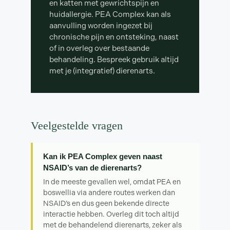
en katten met gewrichtspijn en
huidallergie. PEA Complex kan als
aanvulling worden ingezet bij
chronische pijn en ontsteking, naast
of in overleg over bestaande
behandeling. Bespreek gebruik altijd
met je (integratief) dierenarts.
Veelgestelde vragen
Kan ik PEA Complex geven naast
NSAID’s van de dierenarts?
In de meeste gevallen wel, omdat PEA en
boswellia via andere routes werken dan
NSAID’s en dus geen bekende directe
interactie hebben. Overleg dit toch altijd
met de behandelend dierenarts, zeker als