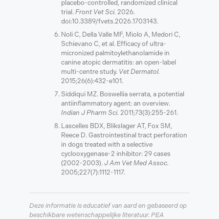
placebo-controlled, randomized clinical
trial.
Front Vet Sci.
2026.
doi:10.3389/fvets.2026.1703143.
Noli C, Della Valle MF, Miolo A, Medori C,
Schievano C, et al. Efficacy of ultra-
micronized palmitoylethanolamide in
canine atopic dermatitis: an open-label
multi-centre study.
Vet Dermatol.
2015;26(6):432-e101.
Siddiqui MZ. Boswellia serrata, a potential
antiinflammatory agent: an overview.
Indian J Pharm Sci.
2011;73(3):255-261.
Lascelles BDX, Blikslager AT, Fox SM,
Reece D. Gastrointestinal tract perforation
in dogs treated with a selective
cyclooxygenase-2 inhibitor: 29 cases
(2002-2003).
J Am Vet Med Assoc.
2005;227(7):1112-1117.
Deze informatie is educatief van aard en gebaseerd op
beschikbare wetenschappelijke literatuur. PEA