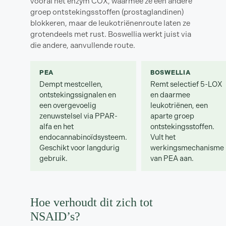
vooral het enzym COX, waarmee ze een andere
groep ontstekingsstoffen (prostaglandinen)
blokkeren, maar de leukotriënenroute laten ze
grotendeels met rust. Boswellia werkt juist via
die andere, aanvullende route.
PEA
BOSWELLIA
Dempt mestcellen,
Remt selectief 5-LOX
ontstekingssignalen en
en daarmee
een overgevoelig
leukotriënen, een
zenuwstelsel via PPAR-
aparte groep
alfa en het
ontstekingsstoffen.
endocannabinoïdsysteem.
Vult het
Geschikt voor langdurig
werkingsmechanisme
gebruik.
van PEA aan.
Hoe verhoudt dit zich tot
NSAID’s?