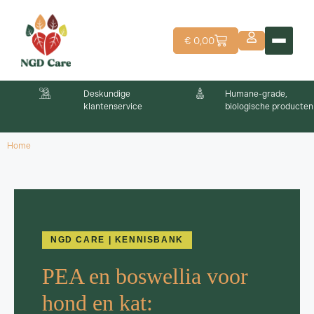
€
0,00
Deskundige
Humane-grade,
klantenservice
biologische producten
Home
NGD CARE | KENNISBANK
PEA en boswellia voor
hond en kat: