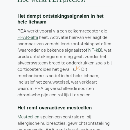
Het dempt ontstekingssignalen in het
hele lichaam
PEA werkt vooral via een celkernreceptor die
PPAR-alfa
heet. Activatie hiervan verlaagt de
aanmaak van verschillende ontstekingsstoffen
(waaronder de bekende signaalstof
NF-kB
), wat
brede ontstekingsremming geeft zonder het
afweersysteem breed te onderdrukken zoals bij
[3]
corticosteroïden het geval is.
Dit
mechanisme is actief in het hele lichaam,
inclusief het zenuwstelsel, wat verklaart
waarom PEA bij verschillende soorten
chronische pijn een rol lijkt te spelen.
Het remt overactieve mestcellen
Mestcellen
spelen een centrale rol bij
allergische huidreacties, gewrichtsontsteking
en zenuwpijn. PEA remt de activering van