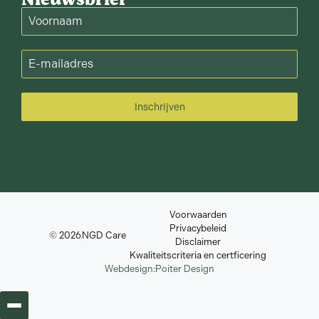
Inschrijven
Voorwaarden
Privacybeleid
© 2026
NGD Care
Disclaimer
Kwaliteitscriteria en certficering
Webdesign:
Poiter Design