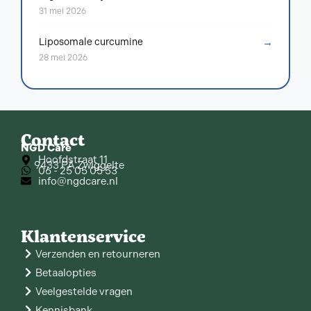
31 mei 2026
→
Liposomale curcumine
28 mei 2026
Contact
NGD Care
Hoofdstraat 11
9433 PA Zwiggelte
06 - 25 05 05 53
info@ngdcare.nl
Klantenservice
Verzenden en retourneren
Betaalopties
Veelgestelde vragen
Kennisbank