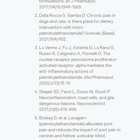
formulations.
Br J Pharmacol.
2017;174(11):1349-1365.
Della Rocca G, Gamba D. Chronic pain in
dogs and cats: is there place for dietary
intervention with micro-
palmitoylethanolamide?
Animals (Basel).
2021;11(4):952.
Lo Verme J, Fu J, Astarita G, La Rana G,
Russo R, Calignano A, Piomelli D. The
nuclear receptor peroxisome proliferator-
activated receptor-alpha mediates the
anti-inflammatory actions of
palmitoylethanolamide.
Mol Pharmacol.
2005;67(1):15-19.
Skaper SD, Facci L, Zusso M, Giusti P.
Neuroinflammation, mast cells, and glia:
dangerous liaisons.
Neuroscientist.
2017;23(5):478-498.
Briskey D, et al. Levagen+
(palmitoylethanolamide) alleviates joint
pain and reduces the impact of joint pain in
canines and felines: a double-blind,