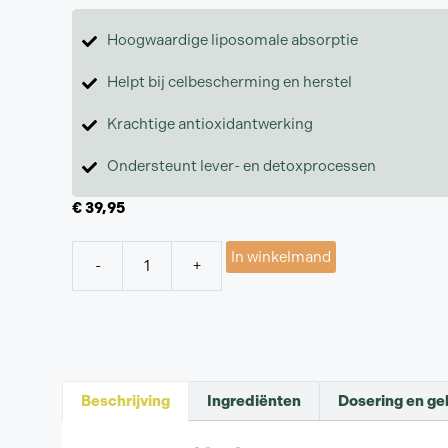
Hoogwaardige liposomale absorptie
Helpt bij celbescherming en herstel
Krachtige antioxidantwerking
Ondersteunt lever- en detoxprocessen
€
39,95
In winkelmand
-
+
Beschrijving
Ingrediënten
Dosering en ge