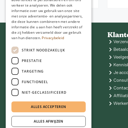
verkeer te analyseren. We delen ook
informatie over uw gebruik van onze site
met onze advertentie- en analysepartners,
die deze kunnen combineren met andere
informatie die u aan hen heeft verstrekt of
Contact
Klant
die zij hebben verzameld door uw gebruik
van hun diensten.
Privacybeleid
NGD Care
Verzen
Hoofdstraat 11
9433 PA Zwiggelte
06 - 25 05 05 53
Betaal
STRIKT NOODZAKELIJK
info@ngdcare.nl
Veelge
PRESTATIE
Kennis
TARGETING
Je acc
Consul
FUNCTIONEEL
Contac
NIET-GECLASSIFICEERD
Affilia
Werken
ALLES ACCEPTEREN
ALLES AFWIJZEN