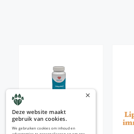
×
Deze website maakt
O Mega blend
Li
gebruik van cookies.
im
€
32,95
We gebruiken cookies om inhoud en
advertenties te personaliseren en om ons