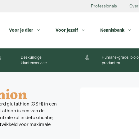
Professionals
Over
Voor je dier
Voor jezelf
Kennisbank
Deskundige
Humane-grade, biolo
klantenservice
producten
hion
d glutathion (GSH) in een
athion is een van de
rale rol in detoxificatie,
twikkeld voor maximale