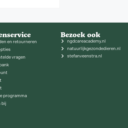
enservice
Bezoek ook
ngdcareacademy.nl
den en retourneren
natuurlijkgezondedieren.nl
opties
stefanveenstra.nl
stelde vragen
bank
ount
t
t
tie programma
 bij