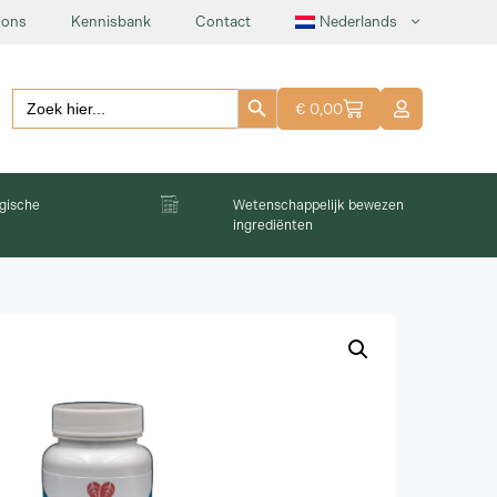
 ons
Kennisbank
Contact
Nederlands
Zoekknop
Zoeken:
€
0,00
gische
Wetenschappelijk bewezen
ingrediënten