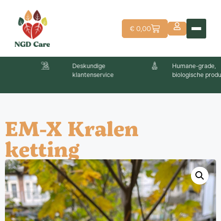
€
0,00
Deskundige
Humane-grade,
klantenservice
biologische producten
EM-X Kralen
ketting