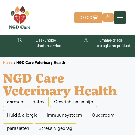
€
0,00
Deskundige
Humane-grade,
klantenservice
biologische producten
Home
›
NGD Care Veterinary Health
NGD Care
Veterinary Health
darmen
detox
Gewrichten en pijn
Huid & allergie
immuunsysteem
Ouderdom
parasieten
Stress & gedrag