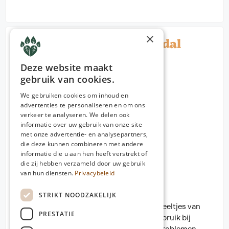
×
Colloïdaal zilver – colloidal
silver
Deze website maakt
gebruik van cookies.
We gebruiken cookies om inhoud en
advertenties te personaliseren en om ons
verkeer te analyseren. We delen ook
informatie over uw gebruik van onze site
met onze advertentie- en analysepartners,
die deze kunnen combineren met andere
informatie die u aan hen heeft verstrekt of
die zij hebben verzameld door uw gebruik
van hun diensten.
Privacybeleid
STRIKT NOODZAKELIJK
Zuiver colloïdaal zilver 10 PPM met nanodeeltjes van
PRESTATIE
gemiddeld 0,65 nanometer. Uitwendig gebruik bij