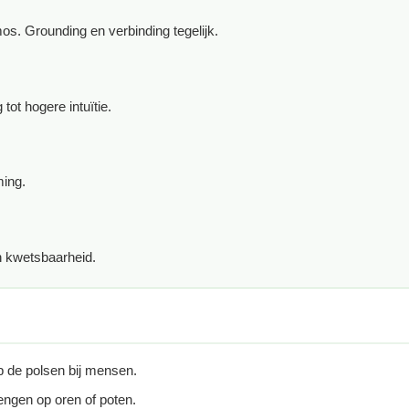
s. Grounding en verbinding tegelijk.
ot hogere intuïtie.
ming.
n kwetsbaarheid.
op de polsen bij mensen.
engen op oren of poten.