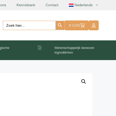
 ons
Kennisbank
Contact
Nederlands
Zoekknop
Zoeken:
€
0,00
gische
Wetenschappelijk bewezen
ingrediënten