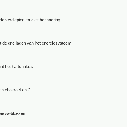
le verdieping en zielsherinnering.
t de drie lagen van het energiesysteem.
nt het hartchakra.
sen chakra 4 en 7.
 травма-bloesem.