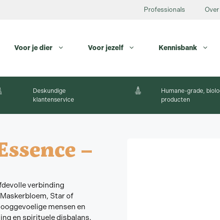
Professionals
Over
Voor je dier
Voor jezelf
Kennisbank
Deskundige
Humane-grade, biolo
klantenservice
producten
Essence –
fdevolle verbinding
 Maskerbloem, Star of
 hooggevoelige mensen en
ing en spirituele disbalans.