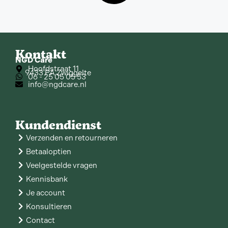
Kontakt
NGD Care
Hoofdstraat 11
9433 PA Zwiggelte
06 - 25 05 05 53
info@ngdcare.nl
Kundendienst
Verzenden en retourneren
Betaaloptien
Veelgestelde vragen
Kennisbank
Je account
Konsultieren
Contact