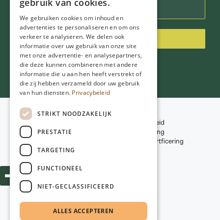
gebruik van cookies.
We gebruiken cookies om inhoud en
advertenties te personaliseren en om ons
verkeer te analyseren. We delen ook
Inschrijven
informatie over uw gebruik van onze site
met onze advertentie- en analysepartners,
die deze kunnen combineren met andere
informatie die u aan hen heeft verstrekt of
die zij hebben verzameld door uw gebruik
van hun diensten.
Privacybeleid
STRIKT NOODZAKELIJK
Voorwaarden
Datenschutzbeleid
© 2026
NGD Care
PRESTATIE
Verzichtserklärung
Kwaliteitscriteria en certficering
TARGETING
Webdesign:
Poiter Design
FUNCTIONEEL
NIET-GECLASSIFICEERD
ALLES ACCEPTEREN