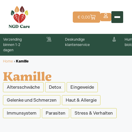
€
0,00
Deskundige
Humane-grade,
klantenservice
biologische producte
Home
›
Kamille
Kamille
Altersschwäche
Detox
Eingeweide
Gelenke und Schmerzen
Haut & Allergie
Immunsystem
Parasiten
Stress & Verhalten