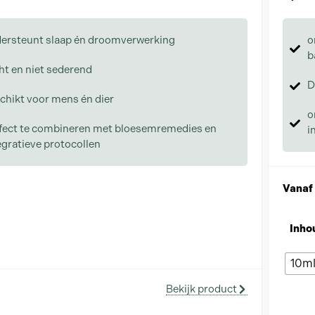
ersteunt slaap én droomverwerking
o
b
ht en niet sederend
D
chikt voor mens én dier
o
fect te combineren met bloesemremedies en
i
egratieve protocollen
Vanaf
Inho
10m
Bekijk product