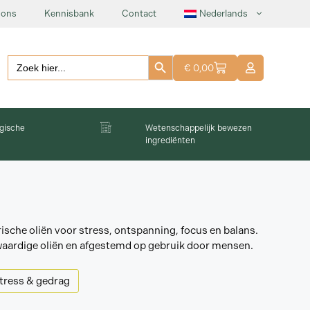
 ons
Kennisbank
Contact
Nederlands
Zoekknop
Zoeken:
€
0,00
gische
Wetenschappelijk bewezen
ingrediënten
che oliën voor stress, ontspanning, focus en balans.
gwaardige oliën en afgestemd op gebruik door mensen.
tress & gedrag