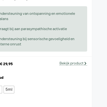
ndersteuning van ontspanning en emotionele
alans
raagt bij aan parasympathische activatie
ndersteuning bij sensorische gevoeligheid en
nterne onrust
Bekijk product
€
29,95
ud
l
5ml