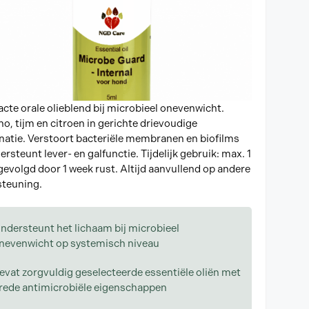
te orale olieblend bij microbieel onevenwicht.
o, tijm en citroen in gerichte drievoudige
atie. Verstoort bacteriële membranen en biofilms
rsteunt lever- en galfunctie. Tijdelijk gebruik: max. 1
gevolgd door 1 week rust. Altijd aanvullend op andere
teuning.
ndersteunt het lichaam bij microbieel
nevenwicht op systemisch niveau
evat zorgvuldig geselecteerde essentiële oliën met
rede antimicrobiële eigenschappen