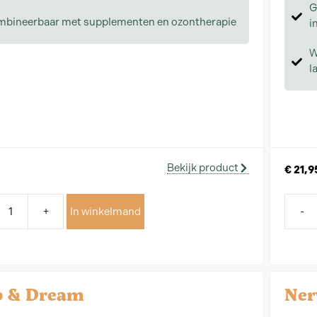
G
bineerbaar met supplementen en ozontherapie
i
W
l
Bekijk product
€
21,9
+
In winkelmand
-
p & Dream
Ner