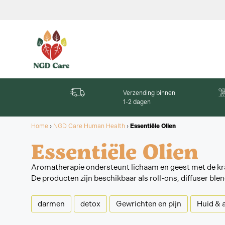
Verzending binnen
1-2 dagen
Home
›
NGD Care Human Health
›
Essentiële Olien
Essentiële Olien
Aromatherapie ondersteunt lichaam en geest met de kra
De producten zijn beschikbaar als roll-ons, diffuser b
darmen
detox
Gewrichten en pijn
Huid & a