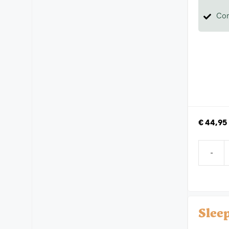
Com
€
44,95
-
Slee