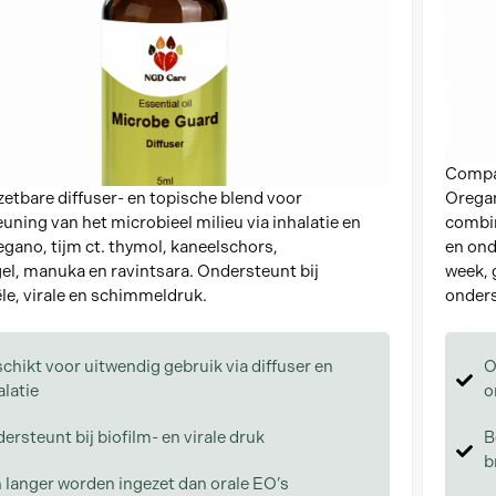
Compac
zetbare diffuser- en topische blend voor
Oregan
uning van het microbieel milieu via inhalatie en
combin
egano, tijm ct. thymol, kaneelschors,
en onde
el, manuka en ravintsara. Ondersteunt bij
week, 
le, virale en schimmeldruk.
onders
chikt voor uitwendig gebruik via diffuser en
O
alatie
o
ersteunt bij biofilm- en virale druk
B
b
 langer worden ingezet dan orale EO’s