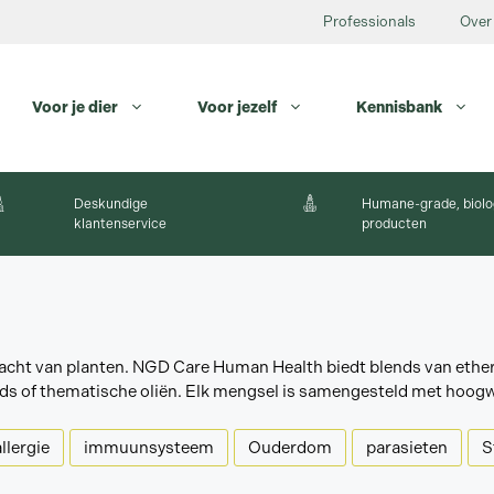
Professionals
Over
Voor je dier
Voor jezelf
Kennisbank
Deskundige
Humane-grade, biolo
klantenservice
producten
cht van planten. NGD Care Human Health biedt blends van etheris
lends of thematische oliën. Elk mengsel is samengesteld met hoo
llergie
immuunsysteem
Ouderdom
parasieten
S