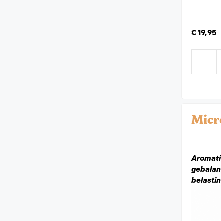
€
19,95
-
Micr
Aromati
gebalan
belasti