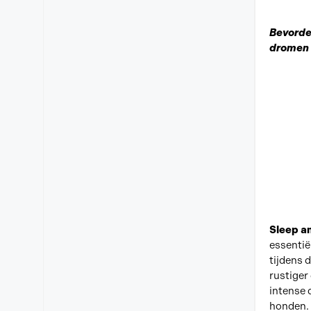
Bevorder
dromen
Sleep a
essentië
tijdens 
rustiger
intense 
honden.