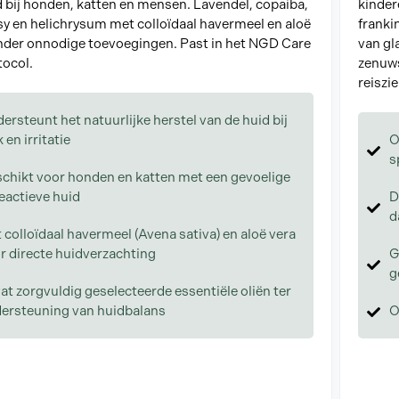
 bij honden, katten en mensen. Lavendel, copaiba,
kinder
sy en helichrysum met colloïdaal havermeel en aloë
franki
nder onnodige toevoegingen. Past in het NGD Care
van gl
ocol.
zenuws
reiszie
ersteunt het natuurlijke herstel van de huid bij
 en irritatie
O
s
chikt voor honden en katten met een gevoelige
reactieve huid
D
d
 colloïdaal havermeel (Avena sativa) en aloë vera
r directe huidverzachting
G
g
at zorgvuldig geselecteerde essentiële oliën ter
ersteuning van huidbalans
O