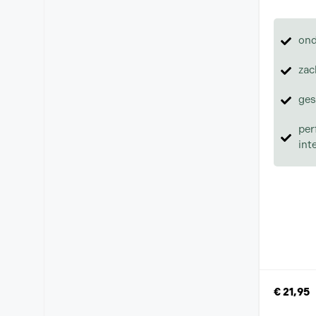
ond
zac
ges
per
int
€
21,95