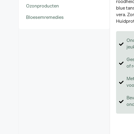
roodheid
Ozonproducten
blue tan
vera. Zo
Bloesemremedies
Huidprot
Ond
jeuk
Ges
of 
Met
voo
Bev
ond