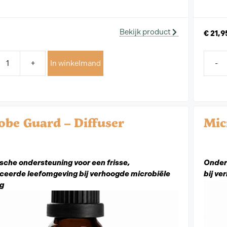
Bekijk product
€
21,9
+
In winkelmand
-
obe Guard – Diffuser
Mic
sche ondersteuning voor een frisse,
Onders
ceerde leefomgeving bij verhoogde microbiële
bij ve
ng