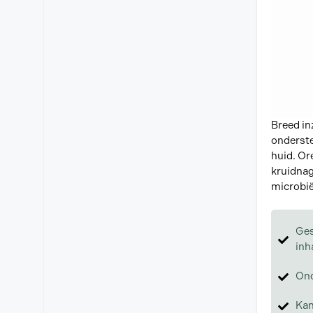
Breed in
onderste
huid. Or
kruidnag
microbië
Ges
inh
Ond
Kan