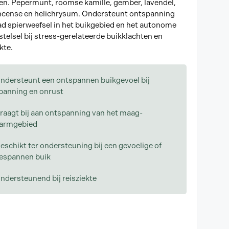
en. Pepermunt, roomse kamille, gember, lavendel,
ncense en helichrysum. Ondersteunt ontspanning
ad spierweefsel in het buikgebied en het autonome
telsel bij stress-gerelateerde buikklachten en
kte.
ndersteunt een ontspannen buikgevoel bij
panning en onrust
raagt bij aan ontspanning van het maag-
armgebied
eschikt ter ondersteuning bij een gevoelige of
espannen buik
ndersteunend bij reisziekte