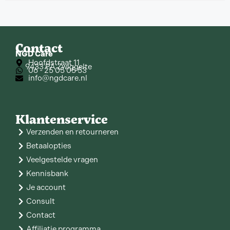
Contact
NGD Care
Hoofdstraat 11
9433 PA Zwiggelte
06 - 25 05 05 53
info@ngdcare.nl
Klantenservice
Verzenden en retourneren
Betaalopties
Veelgestelde vragen
Kennisbank
Je account
Consult
Contact
Affiliatie programma