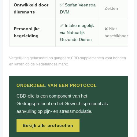
Ontwikkeld door
✅
Stefan Veenstra
Zelden
dierenarts
DVM
✅ Intake mogelijk
Persoonlijke
❌ Niet
via
Natuurlijk
begeleiding
beschikbaar
Gezonde Dieren
Vergelijking gebaseerd op gangbare CBD-supplementen voor honden
en katten op de Nederlandse markt.
ONDERDEEL VAN EEN PROTOCOL
CBD-olie is een component van het
Gedragsprotocol en het Gewrichtsprotocol als
aanvulling op pijn- en stressmodulatie.
Bekijk alle protocollen