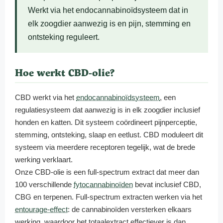
Werkt via het endocannabinoïdsysteem dat in
elk zoogdier aanwezig is en pijn, stemming en
ontsteking reguleert.
Hoe werkt CBD-olie?
CBD werkt via het
endocannabinoïdsysteem
, een
regulatiesysteem dat aanwezig is in elk zoogdier inclusief
honden en katten. Dit systeem coördineert pijnperceptie,
stemming, ontsteking, slaap en eetlust. CBD moduleert dit
systeem via meerdere receptoren tegelijk, wat de brede
werking verklaart.
Onze CBD-olie is een full-spectrum extract dat meer dan
100 verschillende
fytocannabinoïden
bevat inclusief CBD,
CBG en terpenen. Full-spectrum extracten werken via het
entourage-effect
: de cannabinoïden versterken elkaars
werking, waardoor het totaalextract effectiever is dan