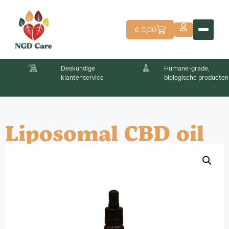
€
0,00
Deskundige
Humane-grade,
klantenservice
biologische producten
Liposomal CBD oil