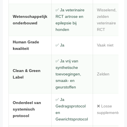
✅ Ja veterinaire
Wisselend,
Wetenschappelijk
RCT artrose en
zelden
onderbouwd
epilepsie bij
veterinaire
honden
RCT
Human Grade
✅ Ja
Vaak niet
kwaliteit
✅ Ja vrij van
synthetische
Clean & Green
toevoegingen,
Zelden
Label
smaak- en
geurstoffen
✅ Ja
Onderdeel van
Gedragsprotocol
❌ Losse
systemisch
en
supplementen
protocol
Gewrichtsprotocol