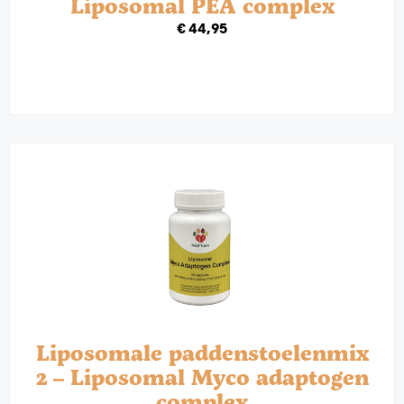
Liposomal PEA complex
€
44,95
Liposomale paddenstoelenmix
2 – Liposomal Myco adaptogen
complex