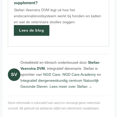
supplement?
Stefan Veenstra DVM legt uit hoe het
endocannabinoïdsysteem werkt bij honden en katten
en wat de veterinaire studies zeggen.
Lees de blog
Ontwikkeld en klinisch onderbouwd door
Stefan
Veenstra DVM
, integratief dierenarts. Stefan is
SV
oprichter van
NGD Care
,
NGD Care Academy
en
Integratief diergeneeskundig centrum Natuurlijk
Gezonde Dieren
.
Lees meer over Stefan →
Deze informatie is educatief van aard en vervangt geen veterinair
consult. Bij gebruik bij epilepsie altijd een dierenarts raadplegen.