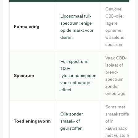
Gewone
Liposomaal full-
CBD-olie:
spectrum: enige
lagere
Formulering
op de markt voor
opname,
dieren
wisselend
spectrum
Vaak CBD-
Full-spectrum:
isolaat of
100+
breed-
Spectrum
fytocannabinoïden
spectrum
voor entourage-
zonder
effect
entourage
Soms met
Olie zonder
smaakstoffen
Toedieningsvorm
smaak- of
of in
geurstoffen
kauwsnack
met vulstoffen