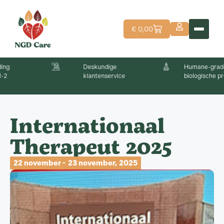
€
0,00
Deskundige
Humane-grade,
klantenservice
biologische producten
Internationaal
Therapeut 2025
22 november -
23 november, 2025