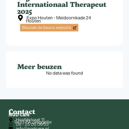
Internationaal Therapeut
2025
Expo Houten - Meidoornkade 24
Houten
Bezoek de beurs website
Meer beuzen
No data was found
Contact
NGD Care
Hoofdstraat 11
9433 PA Zwiggelte
06 - 25 05 05 53
info@ngdcare.nl