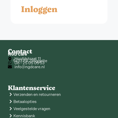
Inloggen
Contact
NGD Care
Hoofdstraat 11
9433 PA Zwiggelte
06 - 25 05 05 53
info@ngdcare.nl
Klantenservice
Verzenden en retourneren
Betaalopties
Veelgestelde vragen
Kennisbank