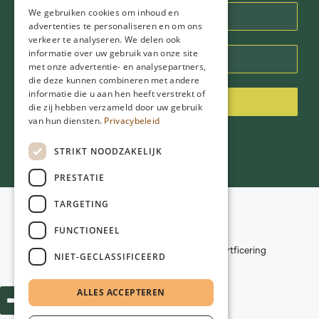
We gebruiken cookies om inhoud en
advertenties te personaliseren en om ons
verkeer te analyseren. We delen ook
informatie over uw gebruik van onze site
met onze advertentie- en analysepartners,
die deze kunnen combineren met andere
informatie die u aan hen heeft verstrekt of
Inschrijven
die zij hebben verzameld door uw gebruik
van hun diensten.
Privacybeleid
STRIKT NOODZAKELIJK
PRESTATIE
TARGETING
Voorwaarden
Privacybeleid
FUNCTIONEEL
© 2026
NGD Care
Disclaimer
Kwaliteitscriteria en certficering
NIET-GECLASSIFICEERD
Webdesign:
Poiter Design
ALLES ACCEPTEREN