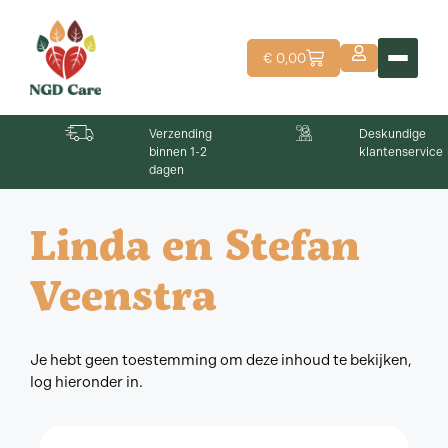
€
0,00
Verzending
Deskundige
binnen 1-2
klantenservice
dagen
Linda en Stefan
Veenstra
Je hebt geen toestemming om deze inhoud te bekijken,
log hieronder in.