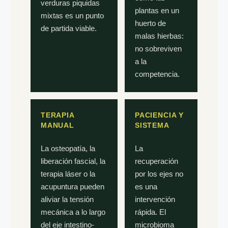
verduras piquidas
plantas en un
mixtas es un punto
huerto de
de partida viable.
malas hierbas:
no sobreviven
a la
competencia.
TERAPIA
PACIENCIA Y
MANUAL
SISTEMA
La osteopatía, la
La
liberación fascial, la
recuperación
terapia láser o la
por los ejes no
acupuntura pueden
es una
aliviar la tensión
intervención
mecánica a lo largo
rápida. El
del eje intestino-
microbioma