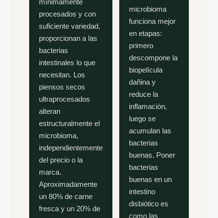
mínimamente
microbioma
procesados y con
funciona mejor
suficiente variedad,
en etapas:
proporcionan a las
primero
bacterias
descompone la
intestinales lo que
biopelícula
necesitan. Los
dañina y
piensos secos
reduce la
ultraprocesados
inflamación,
alteran
luego se
estructuralmente el
acumulan las
microbioma,
bacterias
independientemente
buenas. Poner
del precio o la
bacterias
marca.
buenas en un
Aproximadamente
intestino
un 80% de carne
disbiótico es
fresca y un 20% de
como las