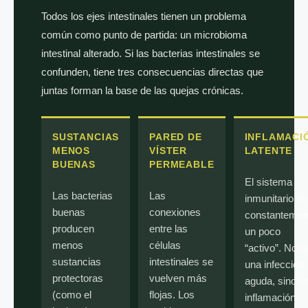
Todos los ejes intestinales tienen un problema
común como punto de partida: un microbioma
intestinal alterado. Si las bacterias intestinales se
confunden, tiene tres consecuencias directas que
juntas forman la base de las quejas crónicas.
SUSTANCIAS
PARED DE
INFLAMACI
MENOS
VÍSTER
LATENTE
BUENAS
PERMEABLE
El sistema
Las bacterias
Las
inmunitario es
buenas
conexiones
constantemen
producen
entre las
un poco
menos
células
“activo”. No e
sustancias
intestinales se
una infección
protectoras
vuelven más
aguda, sino u
(como el
flojas. Los
inflamación