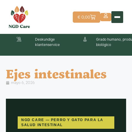
€
0,00
Deskundige
Grado humano, prod
klantenservice
biológico
Ejes intestinales
mayo 6, 2026
NGD CARE — PERRO Y GATO PARA LA
SALUD INTESTINAL