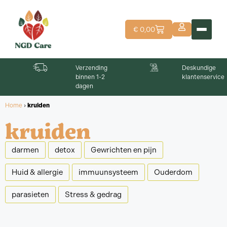
€
0,00
Verzending
Deskundige
Human
binnen 1-2
klantenservice
biolog
dagen
Home
›
kruiden
kruiden
darmen
detox
Gewrichten en pijn
Huid & allergie
immuunsysteem
Ouderdom
parasieten
Stress & gedrag