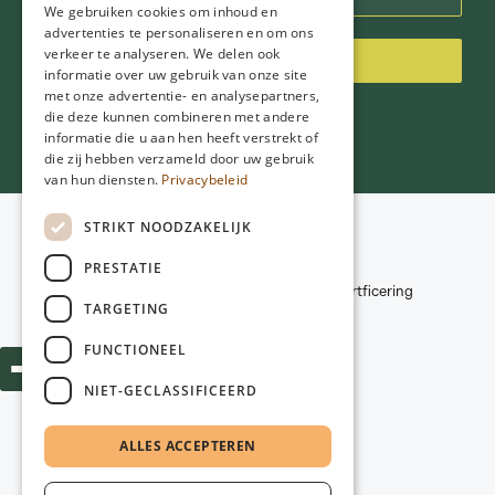
We gebruiken cookies om inhoud en
advertenties te personaliseren en om ons
verkeer te analyseren. We delen ook
Inschrijven
informatie over uw gebruik van onze site
met onze advertentie- en analysepartners,
die deze kunnen combineren met andere
informatie die u aan hen heeft verstrekt of
die zij hebben verzameld door uw gebruik
van hun diensten.
Privacybeleid
STRIKT NOODZAKELIJK
Voorwaarden
Privacybeleid
© 2026
NGD Care
PRESTATIE
Disclaimer
Kwaliteitscriteria en certficering
TARGETING
Webdesign:
Poiter Design
FUNCTIONEEL
NIET-GECLASSIFICEERD
ALLES ACCEPTEREN