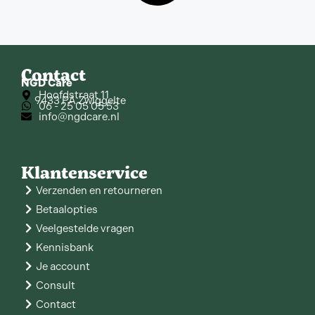
Contact
NGD Care
Hoofdstraat 11
9433 PA Zwiggelte
06 - 25 05 05 53
info@ngdcare.nl
Klantenservice
Verzenden en retourneren
Betaalopties
Veelgestelde vragen
Kennisbank
Je account
Consult
Contact