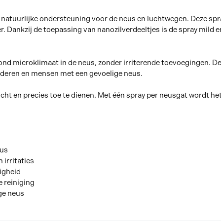
 natuurlijke ondersteuning voor de neus en luchtwegen. Deze sp
er. Dankzij de toepassing van nanozilverdeeltjes is de spray mild 
zond microklimaat in de neus, zonder irriterende toevoegingen. De
kinderen en mensen met een gevoelige neus.
t en precies toe te dienen. Met één spray per neusgat wordt het n
eus
irritaties
ligheid
e reiniging
oge neus