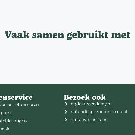
Vaak samen gebruikt met
enservice
Bezoek ook
ngdcareacademy.nl
den en retourneren
natuurlijkgezondedieren.nl
opties
stefanveenstra.nl
stelde vragen
bank