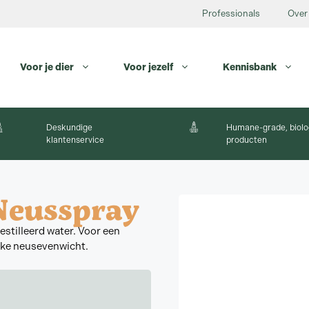
Professionals
Over
Voor je dier
Voor jezelf
Kennisbank
Deskundige
Humane-grade, biolo
klantenservice
producten
 Neusspray
estilleerd water. Voor een
ijke neusevenwicht.