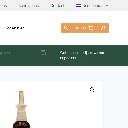
 ons
Kennisbank
Contact
Nederlands
Zoekknop
Zoeken:
€
0,00
gische
Wetenschappelijk bewezen
ingrediënten