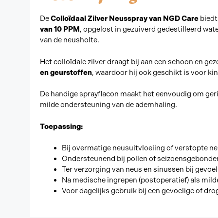
De
Colloïdaal Zilver Neusspray van NGD Care
biedt
van 10 PPM
, opgelost in gezuiverd gedestilleerd wat
van de neusholte.
Het colloïdale zilver draagt bij aan een schoon en ge
en geurstoffen
, waardoor hij ook geschikt is voor 
De handige sprayflacon maakt het eenvoudig om gerich
milde ondersteuning van de ademhaling.
Toepassing:
Bij overmatige neusuitvloeiing of verstopte n
Ondersteunend bij pollen of seizoensgebonden 
Ter verzorging van neus en sinussen bij gevoe
Na medische ingrepen (postoperatief) als mild
Voor dagelijks gebruik bij een gevoelige of dr