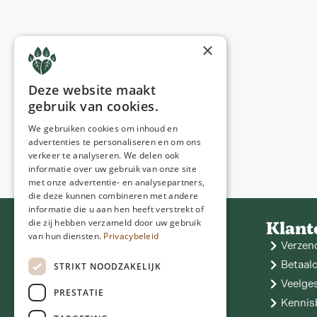
×
Deze website maakt
gebruik van cookies.
We gebruiken cookies om inhoud en
advertenties te personaliseren en om ons
verkeer te analyseren. We delen ook
informatie over uw gebruik van onze site
met onze advertentie- en analysepartners,
die deze kunnen combineren met andere
informatie die u aan hen heeft verstrekt of
Contact
Klant
die zij hebben verzameld door uw gebruik
van hun diensten.
Privacybeleid
NGD Care
Verzen
Hoofdstraat 11
9433 PA Zwiggelte
06 - 25 05 05 53
Betaal
STRIKT NOODZAKELIJK
info@ngdcare.nl
Veelge
PRESTATIE
Kennis