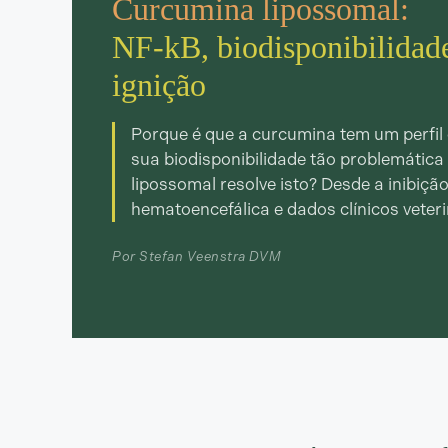
Curcumina lipossomal:
NF-kB, biodisponibilidad
ignição
Porque é que a curcumina tem um perfil 
sua biodisponibilidade tão problemátic
lipossomal resolve isto? Desde a inibiçã
hematoencefálica e dados clínicos veter
Por Stefan Veenstra DVM