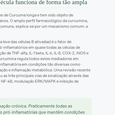
écula funciona de forma tão ampla
es de Curcuma longa e tem sido objeto de
anos. O amplo perfil farmacológico da curcumina,
 comuns, explica-se por um mecanismo comum: a
leve das células B ativadas) é o fator de
ró-inflamatórios em quase todas as células de
 de TNF-alfa, IL-1 beta, IL-6, IL-8, COX-2, iNOS e
curcumina regula todos estes mediadores em
-inflamatória em condições tão diversas como
amação e inflamação metabólica. Uma revisão recente
as três principais vias de sinalização através das
 de NF-kB, modulação ERK/MAPK e inibição de
mação crónica. Praticamente todas as
ão pró-inflamatórias que mantêm condições