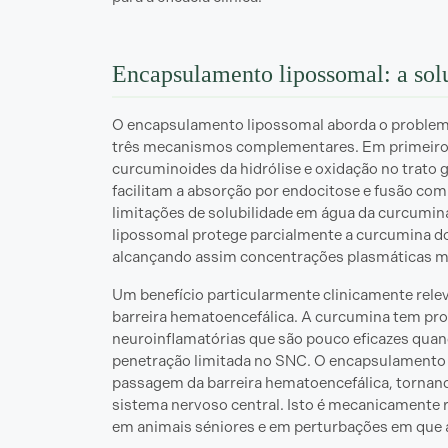
Encapsulamento lipossomal: a sol
O encapsulamento lipossomal aborda o problema
três mecanismos complementares. Em primeiro l
curcuminoides da hidrólise e oxidação no trato 
facilitam a absorção por endocitose e fusão co
limitações de solubilidade em água da curcumina
lipossomal protege parcialmente a curcumina d
alcançando assim concentrações plasmáticas m
Um benefício particularmente clinicamente rele
barreira hematoencefálica. A curcumina tem pro
neuroinflamatórias que são pouco eficazes quand
penetração limitada no SNC. O encapsulamento 
passagem da barreira hematoencefálica, tornan
sistema nervoso central. Isto é mecanicamente r
em animais séniores e em perturbações em que 