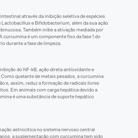
estinal através da inibição seletiva de espécies
 Lactobacillus e Bifidobacterium, além da sua ação
e submucosa. Também inibe a ativação mediada por
. A curcumina é um componente fixo da fase 1 do
rio durante a fase de limpeza.
nibição do NF-kB, ação direta antioxidante e
I. Como quelante de metais pesados, a curcumina
ão e, assim, reduz a formação de radicais livres
citos. Em animais com carga hepática devido a
umina é uma substância de suporte hepático
amação astrocítica no sistema nervoso central
manos, a suplementação com curcumina tem sido