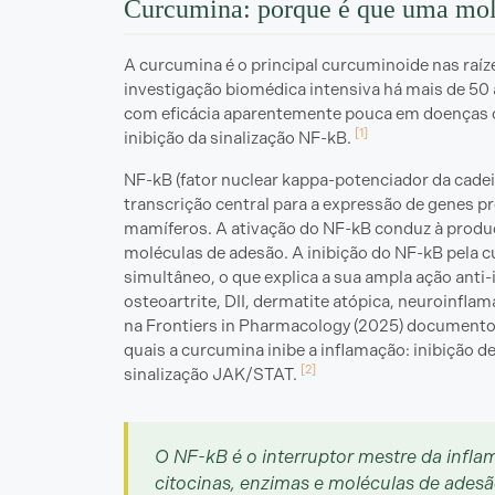
Curcumina: porque é que uma mol
A curcumina é o principal curcuminoide nas raíz
investigação biomédica intensiva há mais de 50 
com eficácia aparentemente pouca em doenças
[1]
inibição da sinalização NF-kB.
NF-kB (fator nuclear kappa-potenciador da cadeia 
transcrição central para a expressão de genes p
mamíferos. A ativação do NF-kB conduz à produção
moléculas de adesão. A inibição do NF-kB pela 
simultâneo, o que explica a sua ampla ação anti
osteoartrite, DII, dermatite atópica, neuroinfl
na Frontiers in Pharmacology (2025) documentou 
quais a curcumina inibe a inflamação: inibição
[2]
sinalização JAK/STAT.
O NF-kB é o interruptor mestre da infla
citocinas, enzimas e moléculas de ades