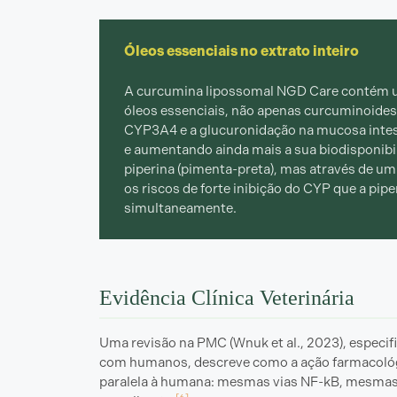
Óleos essenciais no extrato inteiro
A curcumina lipossomal NGD Care contém um
óleos essenciais, não apenas curcuminoides 
CYP3A4 e a glucuronidação na mucosa intes
e aumentando ainda mais a sua biodisponibi
piperina (pimenta-preta), mas através de 
os riscos de forte inibição do CYP que a pi
simultaneamente.
Evidência Clínica Veterinária
Uma revisão na PMC (Wnuk et al., 2023), espec
com humanos, descreve como a ação farmacoló
paralela à humana: mesmas vias NF-kB, mesmas c