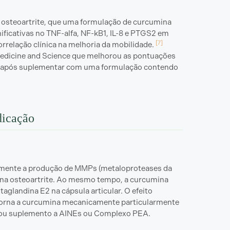
m osteoartrite, que uma formulação de curcumina
ificativas no TNF-alfa, NF-kB1, IL-8 e PTGS2 em
[7]
relação clínica na melhoria da mobilidade.
Medicine and Science que melhorou as pontuações
te após suplementar com uma formulação contendo
dicação
tamente a produção de MMPs (metaloproteases da
 na osteoartrite. Ao mesmo tempo, a curcumina
aglandina E2 na cápsula articular. O efeito
torna a curcumina mecanicamente particularmente
 ou suplemento a AINEs ou Complexo PEA.