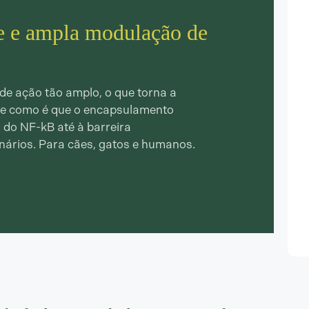
e e ampla modulação de
de ação tão amplo, o que torna a
a e como é que o encapsulamento
o do NF-kB até à barreira
inários. Para cães, gatos e humanos.