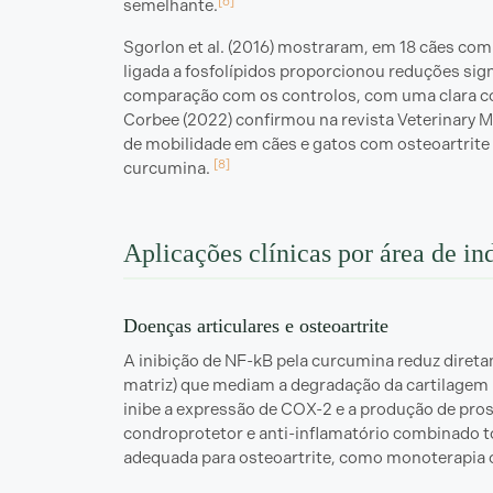
[6]
semelhante.
Sgorlon et al. (2016) mostraram, em 18 cães co
ligada a fosfolípidos proporcionou reduções sign
comparação com os controlos, com uma clara cor
Corbee (2022) confirmou na revista Veterinary 
de mobilidade em cães e gatos com osteoartri
[8]
curcumina.
Aplicações clínicas por área de in
Doenças articulares e osteoartrite
A inibição de NF-kB pela curcumina reduz dire
matriz) que mediam a degradação da cartilagem
inibe a expressão de COX-2 e a produção de prost
condroprotetor e anti-inflamatório combinado 
adequada para osteoartrite, como monoterapia