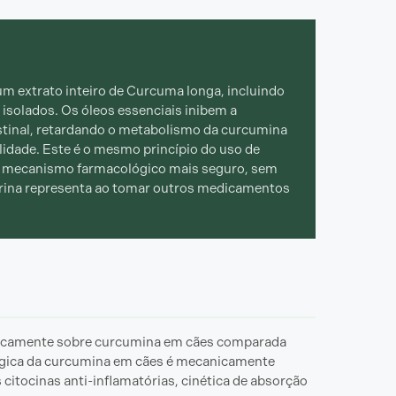
 extrato inteiro de Curcuma longa, incluindo
isolados. Os óleos essenciais inibem a
tinal, retardando o metabolismo da curcumina
lidade. Este é o mesmo princípio do uso de
um mecanismo farmacológico mais seguro, sem
perina representa ao tomar outros medicamentos
ificamente sobre curcumina em cães comparada
gica da curcumina em cães é mecanicamente
itocinas anti-inflamatórias, cinética de absorção