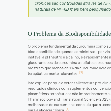
crónicas são controladas através de NF
naturais de NF-kB mais bem pesquisados
O Problema da Biodisponibilidad
O problema fundamental da curcumina como sup
biodisponibilidade quando administrada por via o
instável a pH neutro e alcalino, e é rapidamente
glucuronídeos de curcumina e sulfatos de curcu
mostram que menos de 1% da curcumina livre or
[3]
terapêuticamente relevantes.
Isto explica porque a extensa literatura pré-clíni
resultados clínicos com suplementos convencio
plasmáticas terapêuticas são impraticamente e
Pharmacology and Translational Science (2023) 
melhoradas de curcumina e concluiu que a tecno
[4]
para a eficácia clínica.