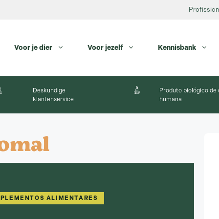
Profission
Voor je dier
Voor jezelf
Kennisbank
Deskundige
Produto biológico de
klantenservice
humana
somal
SUPLEMENTOS ALIMENTARES