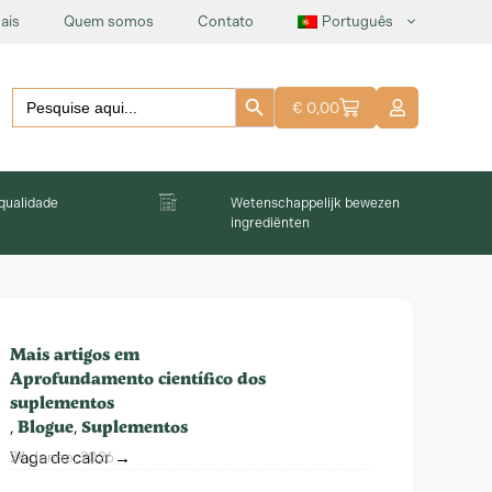
ais
Quem somos
Contato
Português
Botão Pesquisar
Pesquisar
€
0,00
por:
 qualidade
Wetenschappelijk bewezen
ingrediënten
Mais artigos em
Aprofundamento científico dos
suplementos
Blogue
Suplementos
,
,
Vaga de calor →
24 Junho, 2026