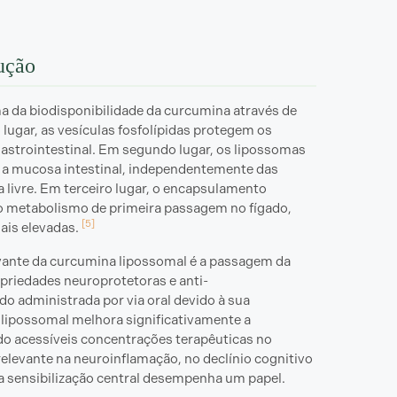
ução
 da biodisponibilidade da curcumina através de
ugar, as vesículas fosfolípidas protegem os
gastrointestinal. Em segundo lugar, os lipossomas
m a mucosa intestinal, independentemente das
 livre. Em terceiro lugar, o encapsulamento
o metabolismo de primeira passagem no fígado,
[5]
ais elevadas.
vante da curcumina lipossomal é a passagem da
priedades neuroprotetoras e anti-
o administrada por via oral devido à sua
lipossomal melhora significativamente a
do acessíveis concentrações terapêuticas no
elevante na neuroinflamação, no declínio cognitivo
a sensibilização central desempenha um papel.