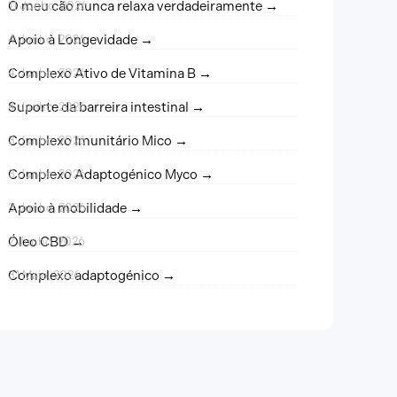
O meu cão nunca relaxa verdadeiramente →
11 Junho, 2026
Apoio à Longevidade →
4 Junho, 2026
Complexo Ativo de Vitamina B →
4 Junho, 2026
Suporte da barreira intestinal →
4 Junho, 2026
Complexo Imunitário Mico →
3 Junho, 2026
Complexo Adaptogénico Myco →
3 Junho, 2026
Apoio à mobilidade →
3 Junho, 2026
Óleo CBD →
2 Junho, 2026
Complexo adaptogénico →
31 Maio, 2026