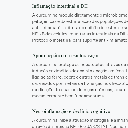
Inflamação intestinal e DII
A curcumina modula diretamente o microbioma int
patogénicas e da estimulação das populações de
anti-inflamatória direta no epitélio intestinal 
NF-kB das células imunitárias intestinais na DII
Protocolo Intestinal para suporte anti-inflamató
Apoio hepático e desintoxicação
A curcumina protege os hepatócitos através da i
indução enzimática de desintoxicação em fase I
liga-se ao ferro, cobre e outros metais de transiç
catalisados por metais de transição nos hepató
medicação, toxinas ou doenças crónicas, a curc
mecanicamente bem fundamentada.
Neuroinflamação e declínio cognitivo
A curcumina inibe a ativação microglial e a infl
através da inibição NF-kB e JAK/STAT. Nos hu