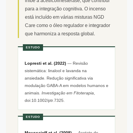
inibe a acetilcolinesterase, que contribui
para a integração cognitiva. O incenso
está incluído em várias misturas NGD
Care como o óleo regulador e integrador
que harmoniza a resposta global.
ESTUDO
Lopresti et al. (2022)
— Revisão
sistemática: linalool e lavanda na
ansiedade. Redução significativa via
modulação GABA-A em modelos humanos e
animais.
Investigação em Fitoterapia
,
doi:10.1002/ptr.7325.
ESTUDO
Moussaieff et al. (2008)
— Acetato de