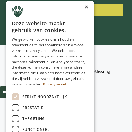
×
Inschrijven
Deze website maakt
gebruik van cookies.
We gebruiken cookies om inhoud en
advertenties te personaliseren en om ons
verkeer te analyseren. We delen ook
Voorwaarden
informatie over uw gebruik van onze site
Privacybeleid
met onze advertentie- en analysepartners,
© 2026
NGD Care
Disclaimer
die deze kunnen combineren met andere
Kwaliteitscriteria en certficering
informatie die u aan hen heeft verstrekt of
Webdesign:
Poiter Design
die zij hebben verzameld door uw gebruik
van hun diensten.
Privacybeleid
STRIKT NOODZAKELIJK
PRESTATIE
TARGETING
FUNCTIONEEL