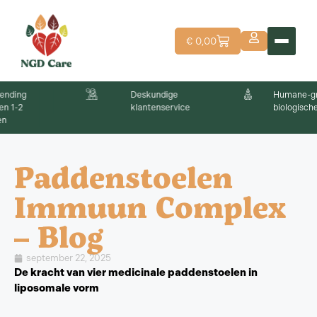
€
0,00
Deskundige
Humane-grade,
klantenservice
biologische producten
Paddenstoelen
Immuun Complex
– Blog
september 22, 2025
De kracht van vier medicinale paddenstoelen in
liposomale vorm