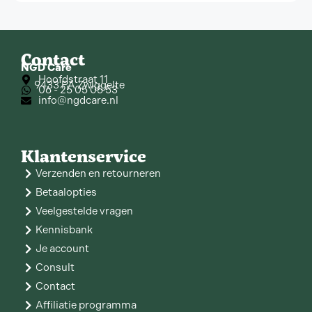
Contact
NGD Care
Hoofdstraat 11
9433 PA Zwiggelte
06 - 25 05 05 53
info@ngdcare.nl
Klantenservice
Verzenden en retourneren
Betaalopties
Veelgestelde vragen
Kennisbank
Je account
Consult
Contact
Affiliatie programma