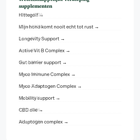
supplementen
Hittegolf →
24 juni, 2026
Mijn hond komt nooit echt tot rust →
11 juni, 2026
Longevity Support →
4 juni, 2026
Active Vit B Complex →
4 juni, 2026
Gut barrier support →
4 juni, 2026
Myco Immune Complex →
3 juni, 2026
Myco Adaptogen Complex →
3 juni, 2026
Mobility support →
3 juni, 2026
CBD olie →
2 juni, 2026
Adaptogen complex →
31 mei, 2026