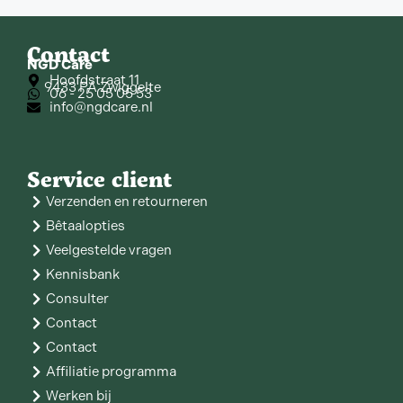
Contact
NGD Care
Hoofdstraat 11
9433 PA Zwiggelte
06 - 25 05 05 53
info@ngdcare.nl
Service client
Verzenden en retourneren
Bêtaalopties
Veelgestelde vragen
Kennisbank
Consulter
Contact
Contact
Affiliatie programma
Werken bij