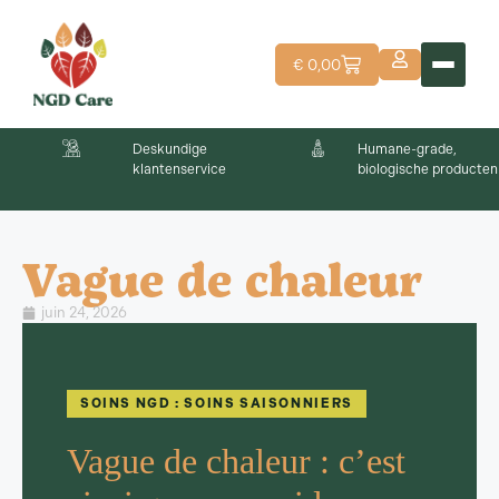
€
0,00
Deskundige
Humane-grade,
klantenservice
biologische producten
Vague de chaleur
juin 24, 2026
SOINS NGD : SOINS SAISONNIERS
Vague de chaleur : c’est