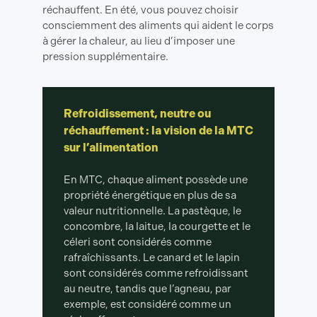
réchauffent. En été, vous pouvez choisir
consciemment des aliments qui aident le corps
à gérer la chaleur, au lieu d’imposer une
pression supplémentaire.
Refroidissement, neutre ou
réchauffement : la vision de la MTC
sur l’alimentation
En MTC, chaque aliment possède une
propriété énergétique en plus de sa
valeur nutritionnelle. La pastèque, le
concombre, la laitue, la courgette et le
céleri sont considérés comme
rafraîchissants. Le canard et le lapin
sont considérés comme refroidissant
au neutre, tandis que l’agneau, par
exemple, est considéré comme un