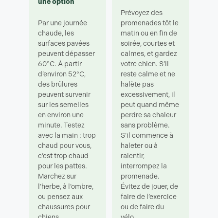
une option
Prévoyez des
Par une journée
promenades tôt le
chaude, les
matin ou en fin de
surfaces pavées
soirée, courtes et
peuvent dépasser
calmes, et gardez
60°C. À partir
votre chien. S’il
d’environ 52°C,
reste calme et ne
des brûlures
halète pas
peuvent survenir
excessivement, il
sur les semelles
peut quand même
en environ une
perdre sa chaleur
minute. Testez
sans problème.
avec la main : trop
S’il commence à
chaud pour vous,
haleter ou à
c’est trop chaud
ralentir,
pour les pattes.
interrompez la
Marchez sur
promenade.
l’herbe, à l’ombre,
Évitez de jouer, de
ou pensez aux
faire de l’exercice
chaussures pour
ou de faire du
chiens.
vélo.