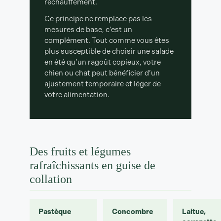
réchauffement.
Ce principe ne remplace pas les
mesures de base, c’est un
complément. Tout comme vous êtes
plus susceptible de choisir une salade
en été qu’un ragoût copieux, votre
chien ou chat peut bénéficier d’un
ajustement temporaire et léger de
votre alimentation.
Des fruits et légumes
rafraîchissants en guise de
collation
Pastèque
Concombre
Laitue,